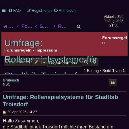
FAQ
Registrieren
Anmelden
Aktuelle Zeit:
08 Aug 2026,
S
Startseite
Foren-Übersicht
Smalltalk
Rollenspiel-Smalltalk
21:56
u
Forumsregel
Umfrage:
n
c
Forumsregeln
-
Impressum
Rollenspielsysteme für
h
SUCHE
ERWEITERTE SUCHE
ANTWORTEN
e
1 Beitrag • Seite
1
von
1
Stadtbib Troisdorf
Grubosch
NSC
Umfrage: Rollenspielsysteme für Stadtbib
Troisdorf
B
30 Apr 2026, 14:27
e
i
Hallo Zusammen,
t
die Stadtbibliothek Troisdorf möchte ihren Bestand um
r