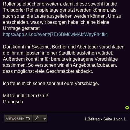
a
Rollenspielbücher erweitern, damit diese sowohl für die
g
Troisdorfer Rollenspieltage genutzt werden können, als
auch so an die Leute ausgeliehen werden können. Um zu
entscheiden, was wir besorgen habe ich eine kleine
Umfrage gestartet:
https://app.sli.do/event/j7Er6BM6wMAkfWeyFh4fk4
Dort könnt ihr Systeme, Bücher und Abenteuer vorschlagen,
die ihr am liebsten in einer Stadtbib ausleihen würdet.
Außerdem könnt ihr für bereits eingetragene Vorschläge
abstimmen. So versuchen wir, ein Angebot aufzubauen,
dass möglichst viele Geschmäcker abdeckt.
Ich freue mich schon sehr auf eure Vorschläge.
Mit freundlichem Gruß
Grubosch
ANTWORTEN
1 Beitrag • Seite
1
von
1