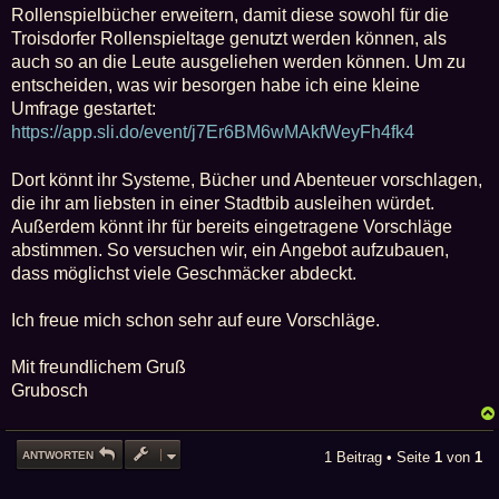
a
Rollenspielbücher erweitern, damit diese sowohl für die
g
Troisdorfer Rollenspieltage genutzt werden können, als
auch so an die Leute ausgeliehen werden können. Um zu
entscheiden, was wir besorgen habe ich eine kleine
Umfrage gestartet:
https://app.sli.do/event/j7Er6BM6wMAkfWeyFh4fk4
Dort könnt ihr Systeme, Bücher und Abenteuer vorschlagen,
die ihr am liebsten in einer Stadtbib ausleihen würdet.
Außerdem könnt ihr für bereits eingetragene Vorschläge
abstimmen. So versuchen wir, ein Angebot aufzubauen,
dass möglichst viele Geschmäcker abdeckt.
Ich freue mich schon sehr auf eure Vorschläge.
Mit freundlichem Gruß
Grubosch
ANTWORTEN
1 Beitrag • Seite
1
von
1