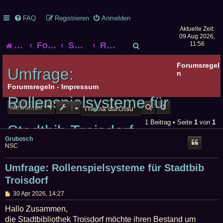
FAQ
Registrieren
Anmelden
Aktuelle Zeit:
09 Aug 2026,
S
Startseite
Foren-Übersicht
Smalltalk
Rollenspiel-Smalltalk
11:56
u
Forumsregel
Umfrage:
n
c
Forumsregeln
-
Impressum
Rollenspielsysteme für
h
SUCHE
ERWEITERTE SUCHE
ANTWORTEN
e
1 Beitrag • Seite
1
von
1
Stadtbib Troisdorf
Grubosch
NSC
Umfrage: Rollenspielsysteme für Stadtbib
Troisdorf
B
30 Apr 2026, 14:27
e
i
Hallo Zusammen,
t
die Stadtbibliothek Troisdorf möchte ihren Bestand um
r