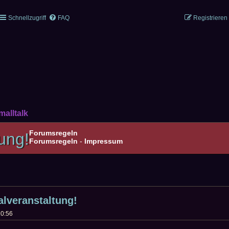
Schnellzugriff
FAQ
Registrieren
malltalk
Forumsregeln
ung!
Forumsregeln
-
Impressum
ERTE SUCHE
lveranstaltung!
10:56