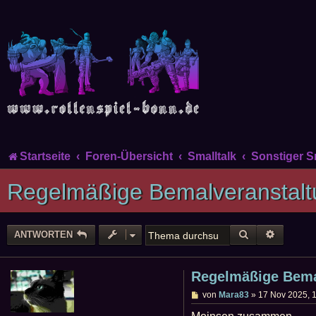
Startseite
Foren-Übersicht
Smalltalk
Sonstiger S
Regelmäßige Bemalveranstalt
SUCHE
ERWEIT
ANTWORTEN
Regelmäßige Bema
B
von
Mara83
»
17 Nov 2025, 
e
i