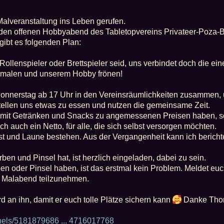
Malveranstaltung ins Leben gerufen.
den offenen Hobbyabend des Tabletopvereins Privateer-Poza-Bo
gibt es folgenden Plan:
 Rollenspieler oder Brettspieler seid, uns verbindet doch die e
malen und unserem Hobby frönen!
Donnerstag ab 17 Uhr in den Vereinsräumlichkeiten zusammen, 
tellen uns etwas zu essen und nutzen die gemeinsame Zeit.
mit Getränken und Snacks zu angemessenen Preisen haben, sollt
h auch ein Netto, für alle, die sich selbst versorgen möchten.
st und Laune bestehen. Aus der Vergangenheit kann ich berichte
rben und Pinsel hat, ist herzlich eingeladen, dabei zu sein.
en oder Pinsel haben, ist das erstmal kein Problem. Meldet euch
m Malabend teilzunehmen.
d an ihn, damit er euch tolle Plätze sichern kann
Danke Thom
nnels/5181879686 ... 4716017768