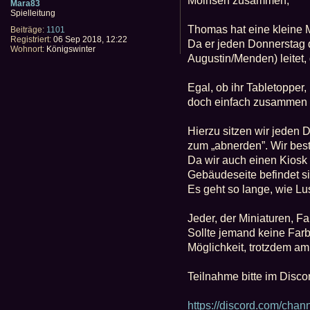
Moinsen zusammen,
Mara83
t
Spielleitung
r
a
Thomas hat eine kleine 
Beiträge:
1101
g
Registriert:
06 Sep 2018, 12:22
Da er jeden Donnerstag 
Wohnort:
Königswinter
Augustin/Menden) leitet, 
Egal, ob ihr Tabletopper,
doch einfach zusammen 
Hierzu sitzen wir jeden 
zum „abnerden”. Wir bes
Da wir auch einen Kiosk 
Gebäudeseite befindet sic
Es geht so lange, wie Lu
Jeder, der Miniaturen, Fa
Sollte jemand keine Farb
Möglichkeit, trotzdem a
Teilnahme bitte im Discor
https://discord.com/cha