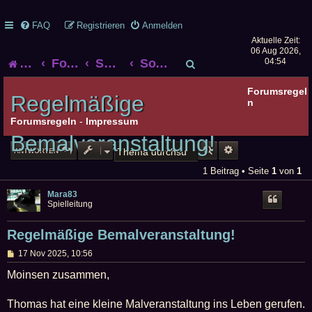
FAQ
Registrieren
Anmelden
Aktuelle Zeit:
06 Aug 2026,
S
Startseite
Foren-Übersicht
Smalltalk
Sonstiger Smalltalk
04:54
u
Forumsregel
Regelmäßige
n
c
Forumsregeln
-
Impressum
Bemalveranstaltung!
h
SUCHE
ERWEITERTE SUCHE
ANTWORTEN
e
1 Beitrag • Seite
1
von
1
Mara83
Spielleitung
Regelmäßige Bemalveranstaltung!
B
17 Nov 2025, 10:56
e
i
Moinsen zusammen,
t
r
a
Thomas hat eine kleine Malveranstaltung ins Leben gerufen.
g