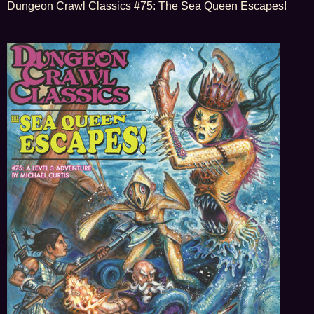
i
Dungeon Crawl Classics #75: The Sea Queen Escapes!
t
r
a
g