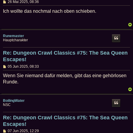
B
26 Mai 2025, 08:36
e
i
Ich wollte das nochmal nach oben schieben.
t
r
a
g
Runemaster
Hauptcharakter
Re: Dungeon Crawl Classics #75: The Sea Queen
Escapes!
B
05 Jun 2025, 08:33
e
i
Wenn Sie niemand dafür melden, gibt das eine gehörlosen
t
Runde.
r
a
g
BoilingWater
NSC
Re: Dungeon Crawl Classics #75: The Sea Queen
Escapes!
B
07 Jun 2025, 12:29