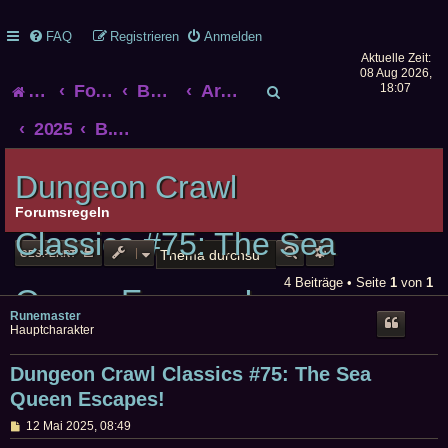
FAQ
Registrieren
Anmelden
Aktuelle Zeit:
08 Aug 2026,
S
Startseite
Foren-Übersicht
Bonner Rollenspieltreff
Archiv alter Treffen
18:07
u
2025
B.U.R.N. am 08. Juni 2025 ab 14 Uhr im Haus der Jugend Bonn
c
Dungeon Crawl
h
Forumsregeln
Classics #75: The Sea
e
SUCHE
ERWEITERTE SUCHE
GESPERRT
4 Beiträge • Seite
1
von
1
Queen Escapes!
Runemaster
Hauptcharakter
Dungeon Crawl Classics #75: The Sea
Queen Escapes!
B
12 Mai 2025, 08:49
e