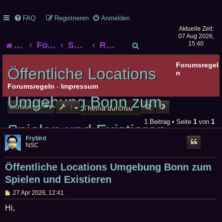
FAQ
Registrieren
Anmelden
Aktuelle Zeit:
07 Aug 2026,
S
Startseite
Foren-Übersicht
Smalltalk
Rollenspiel-Smalltalk
15:40
u
Forumsregel
Öffentliche Locations
n
c
Forumsregeln
-
Impressum
Umgebung Bonn zum
h
SUCHE
ERWEITERTE SUCHE
ANTWORTEN
e
1 Beitrag • Seite
1
von
1
Spielen und Existieren
Frybird
NSC
Öffentliche Locations Umgebung Bonn zum
Spielen und Existieren
B
27 Apr 2026, 12:41
e
i
Hi,
t
r