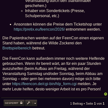
Veranstaltung durch den Standinhaber
geschehen.)
Inhaber von Sondertickets (Presse,
Schulpersonal, etc.)
Ansonsten können die Preise dem Ticketshop unter
https://pretix.eu/feencon/2026/
entnommen werden.
Die Papierdrachen werden auf der FeenCon einen eigenen
Stand haben, während die Wilde Zockerei den
Brettspielbereich
betreut.
Die FeenCon kann außerdem immer noch weitere Helfende
gebrauchen. Wenn ihr bereit wärt, an für ein paar Stunden
auszuhelfen (beim Aufbau am Freitag, während der
Veranstaltung Samstag und/oder Sonntag, beim Abbau am
Sonntag – oder gern bei mehreren davon) möge sich bitte
unter
https://feencon.de/cgi-bin/hlp_form.cgi
melden. Je
mehr Leute helfen, desto weniger Arbeit ist es pro Person!
GESPERRT
1 Beitrag • Seite
1
von
1