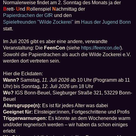
i
Normalerweise findet am 2. Sonntag des Monats ja der
t
B
rett-
U
nd
R
ollenspiel
N
achmittag der
r
a
Papierdrachen der GfR
und den
g
Spielefreunden "Wilde Zockerei"
im
Haus der Jugend Bonn
statt.
Im Juli 2026 gibt es aber eine andere, verwandte
Veranstaltung: Die
FeenCon
(siehe
https://feencon.de/
).
Sowohl die Papierdrachen als auch die Wilde Zockerei e.V.
werden dort vertreten sein.
Hier die Eckdaten:
Wann?
Samstag,
11. Juli 2026
ab 10 Uhr (Programm ab 11
Uhr) bis Sonntag,
12. Juli 2026
um 18 Uhr
Wo?
IGS Bonn-Beuel, Siegburger Straße 321, 53229 Bonn-
Beuel
Altersgruppe(n):
Es ist für jedes Alter was dabei
Geeignet für:
EInsteiger:innen, Fortgeschrittene und Profis
Triggerwarnungen:
Es könnte an dem Wochenende warm
und/oder regnerisch werden – wir haben da schon einiges
erlebt