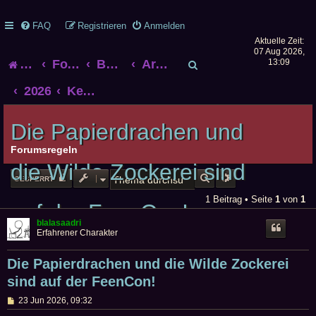
FAQ
Registrieren
Anmelden
Aktuelle Zeit:
07 Aug 2026,
S
Startseite
Foren-Übersicht
Bonner Rollenspieltreff
Archiv alter Treffen
13:09
u
2026
Kein B.U.R.N. im Juli 2026
c
Die Papierdrachen und
h
Forumsregeln
die Wilde Zockerei sind
e
SUCHE
ERWEITERTE SUCHE
GESPERRT
1 Beitrag • Seite
1
von
1
auf der FeenCon!
blalasaadri
Erfahrener Charakter
Die Papierdrachen und die Wilde Zockerei
sind auf der FeenCon!
B
23 Jun 2026, 09:32
e