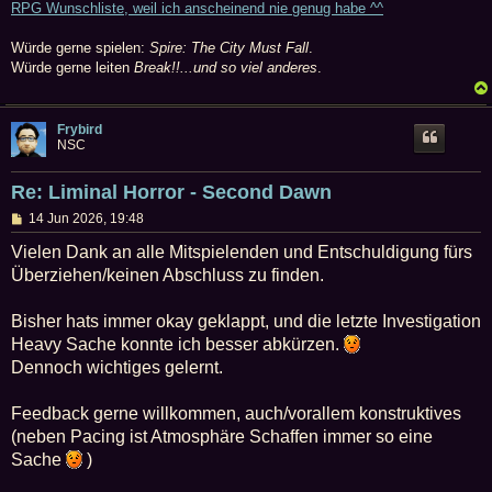
RPG Wunschliste, weil ich anscheinend nie genug habe ^^
Würde gerne spielen:
Spire: The City Must Fall
.
Würde gerne leiten
Break!!...und so viel anderes
.
Frybird
NSC
Re: Liminal Horror - Second Dawn
B
14 Jun 2026, 19:48
e
i
Vielen Dank an alle Mitspielenden und Entschuldigung fürs
t
Überziehen/keinen Abschluss zu finden.
r
a
g
Bisher hats immer okay geklappt, und die letzte Investigation
Heavy Sache konnte ich besser abkürzen.
Dennoch wichtiges gelernt.
Feedback gerne willkommen, auch/vorallem konstruktives
(neben Pacing ist Atmosphäre Schaffen immer so eine
Sache
)