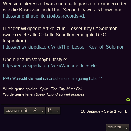
Wer sich interessiert was noch hätte passieren können oder
wie die Basis war, findet hier Second Dawn als Download
https://unenthuser.itch.io/lost-records-v1
Hier der Wikipedia Artikel zum "Lesser Key Of Solomon"
(wie so viele alte Okkulte Schriften eine gute RPG
Inspiration)
https://en.wikipedia.org/wiki/The_Lesser_Key_of_Solomon
Und hier zum Vampyr Lifestyle:
https://en.wikipedia.org/wiki/Vampire_lifestyle
RPG Wunschliste, weil ich anscheinend nie genug habe ^^
Würde gerne spielen:
Spire: The City Must Fall
.
Würde gerne leiten
Break!!...und so viel anderes
.
GESPERRT
10 Beiträge • Seite
1
von
1
GEHE ZU