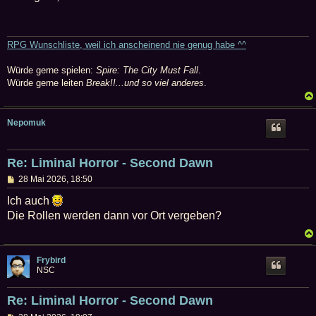
t
r
a
g
RPG Wunschliste, weil ich anscheinend nie genug habe ^^
Würde gerne spielen:
Spire: The City Must Fall
.
Würde gerne leiten
Break!!...und so viel anderes
.
Nepomuk
Re: Liminal Horror - Second Dawn
B
28 Mai 2026, 18:50
e
i
Ich auch
t
Die Rollen werden dann vor Ort vergeben?
r
a
g
Frybird
NSC
Re: Liminal Horror - Second Dawn