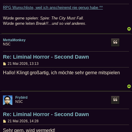
RPG Wunschliste, weil ich anscheinend nie genug habe ^^
Würde gerne spielen:
Spire: The City Must Fall
.
Würde gerne leiten
Break!!...und so viel anderes
.
MettaMonkey
NSC
Re: Liminal Horror - Second Dawn
B
21 Mai 2026, 13:13
e
i
Hallo! Klingt großartig, ich möchte sehr gerne mitspielen
t
r
a
g
Frybird
NSC
Re: Liminal Horror - Second Dawn
B
21 Mai 2026, 14:28
e
i
Sehr gern, wird vermerkt!