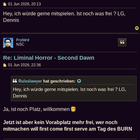
B
01 Jun 2026, 20:13
e
i
Hey, ich würde gerne mitspielen. Ist noch was frei ? LG,
t
Dennis
r
a
g
Frybird
NSC
Re: Liminal Horror - Second Dawn
B
01 Jun 2026, 22:36
e
i
t
Ruleslawyer
hat geschrieben:
r
a
Hey, ich würde gerne mitspielen. Ist noch was frei ? LG,
g
Dennis
Ja, ist noch Platz, willkommen
Jetzt ist aber kein Vorabplatz mehr frei, wer noch
mitmachen will first come first serve am Tag des BURN