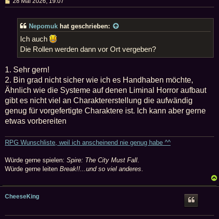
B
28 Mai 2026, 19:07
e
i
t
Nepomuk
hat geschrieben:
r
a
Ich auch
g
Die Rollen werden dann vor Ort vergeben?
1. Sehr gern!
2. Bin grad nicht sicher wie ich es Handhaben möchte,
Ähnlich wie die Systeme auf denen Liminal Horror aufbaut
gibt es nicht viel an Charaktererstellung die aufwändig
genug für vorgefertigte Charaktere ist. Ich kann aber gerne
etwas vorbereiten
RPG Wunschliste, weil ich anscheinend nie genug habe ^^
Würde gerne spielen:
Spire: The City Must Fall
.
Würde gerne leiten
Break!!...und so viel anderes
.
CheeseKing