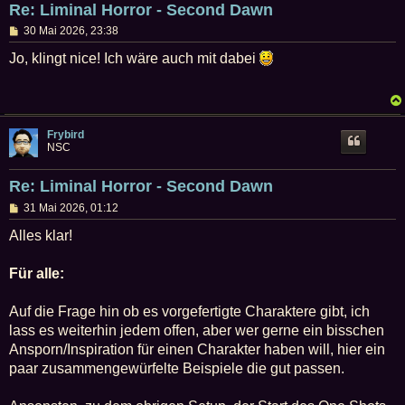
Re: Liminal Horror - Second Dawn
B
30 Mai 2026, 23:38
e
i
Jo, klingt nice! Ich wäre auch mit dabei
t
r
a
g
Frybird
NSC
Re: Liminal Horror - Second Dawn
B
31 Mai 2026, 01:12
e
i
Alles klar!
t
r
a
Für alle:
g
Auf die Frage hin ob es vorgefertigte Charaktere gibt, ich
lass es weiterhin jedem offen, aber wer gerne ein bisschen
Ansporn/Inspiration für einen Charakter haben will, hier ein
paar zusammengewürfelte Beispiele die gut passen.