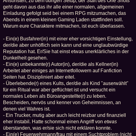
Ansonsten, zu dem obrigen Setup, der Start des One Shots
geht davon aus das ihr alle einer normalen, allgemeinen
Einladung gefolgt seid bei einem RPG mitzumachen, das
Abends in einem kleinen Gaming Laden stattfinden soll.
Warum eure Charaktere mitmachen, ist euch überlassen.
- Ein(e) Busfahrer(in) mit einer eher vorsichtigen Einstellung,
der/die aber unhöflich sein kann und eine unglaubwürdige
Reputation hat. Er/Sie hat einst etwas unerklärliches in der
Dunkelheit gesehen.
- Ein(e) unbekannte(r) Autor(in), der/die als Kellner(in)
Arbeitet aber einiges an Internetfollowern auf Fanfiction
Seiten hat. Diszipliniert aber eitel.
- Überlebende(r) eines Kults, der/die als Kind "auserwählt"
für ein Ritual war aber geflüchtet ist und versucht ein
normales Leben als Büroangestellte(r) zu leben.
Bescheiden, nervös und kenner von Geheimnissen, an
denen viel Wahres ist.
- Ein Trucker, mutig aber auch leicht reizbar und finanziell
eher instabil. Hatte schonmal einen Angriff von
etwas
überstanden, was er/sie sich nicht erklären konnte.
- Ein(e) Feuerwehrmann/frau mit einem Suchtproblem (nicht