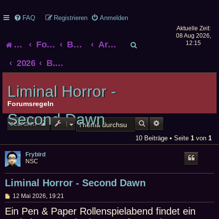
FAQ
Registrieren
Anmelden
Aktuelle Zeit:
08 Aug 2026,
S
Startseite
Foren-Übersicht
Bonner Rollenspieltreff
Archiv alter Treffen
12:15
u
2026
B.U.R.N. am 14. Juni 2026 ab 14 Uhr im Haus der Jugend Bonn
c
Liminal Horror -
h
Forumsregeln
Second Dawn
e
SUCHE
ERWEITERTE SUCHE
GESPERRT
10 Beiträge • Seite
1
von
1
Frybird
NSC
Liminal Horror - Second Dawn
B
12 Mai 2026, 19:21
e
i
Ein Pen & Paper Rollenspielabend findet ein
t