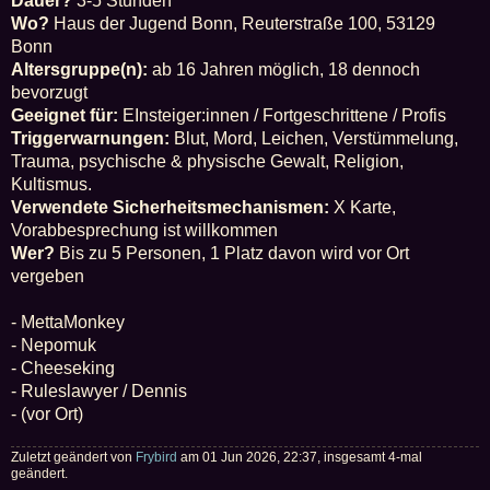
Dauer?
3-5 Stunden
Wo?
Haus der Jugend Bonn, Reu­ter­stra­ße 100, 53129
Bonn
Altersgruppe(n):
ab 16 Jahren möglich, 18 dennoch
bevorzugt
Geeignet für:
EInsteiger:innen / Fortgeschrittene / Profis
Triggerwarnungen:
Blut, Mord, Leichen, Verstümmelung,
Trauma, psychische & physische Gewalt, Religion,
Kultismus.
Verwendete Sicherheitsmechanismen:
X Karte,
Vorabbesprechung ist willkommen
Wer?
Bis zu 5 Personen, 1 Platz davon wird vor Ort
vergeben
- MettaMonkey
- Nepomuk
- Cheeseking
- Ruleslawyer / Dennis
- (vor Ort)
Zuletzt geändert von
Frybird
am 01 Jun 2026, 22:37, insgesamt 4-mal
geändert.