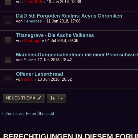
von
TimeShift
»
13 Jun 2018, 18:38
D&D 5th Forgotten Realms: Aeyris Chroniken
von
Hemcross
»
11 Jun 2018, 17:06
Titansgrave - Die Asche Valkanas
von
Santiago
»
04 Jul 2018, 09:39
Märchen-Dungeonabenteuer mit einer Prise schwa
von
Sune
»
17 Jun 2018, 18:42
Offener Laberthread
von
Marc
»
10 Jun 2018, 20:52
NEUES THEMA
Zurück zur Foren-Übersicht
BERECHTIGUNGEN IN DIESEM FORU