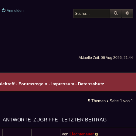
Anmelden
SUCHE
ER
Aktuelle Zeit: 06 Aug 2026, 21:44
eltreff
-
Forumsregeln
-
Impressum
-
Datenschutz
5 Themen • Seite
1
von
1
ANTWORTE
ZUGRIFFE
LETZTER BEITRAG
N
von
Liechtenauer