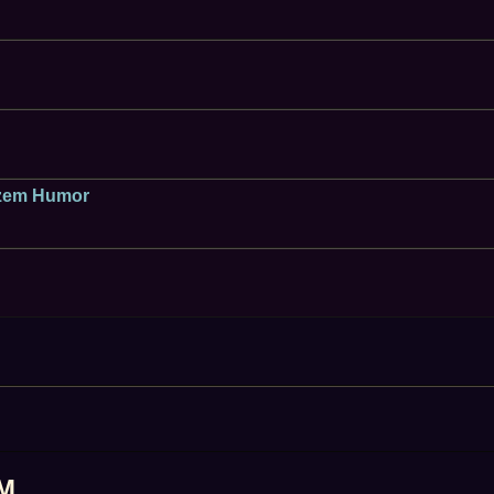
rzem Humor
M