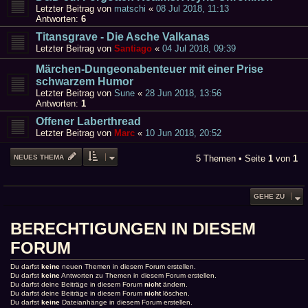
Letzter Beitrag von
matschi
«
08 Jul 2018, 11:13
Antworten:
6
Titansgrave - Die Asche Valkanas
Letzter Beitrag von
Santiago
«
04 Jul 2018, 09:39
Märchen-Dungeonabenteuer mit einer Prise
schwarzem Humor
Letzter Beitrag von
Sune
«
28 Jun 2018, 13:56
Antworten:
1
Offener Laberthread
Letzter Beitrag von
Marc
«
10 Jun 2018, 20:52
NEUES THEMA
5 Themen • Seite
1
von
1
GEHE ZU
BERECHTIGUNGEN IN DIESEM
FORUM
Du darfst
keine
neuen Themen in diesem Forum erstellen.
Du darfst
keine
Antworten zu Themen in diesem Forum erstellen.
Du darfst deine Beiträge in diesem Forum
nicht
ändern.
Du darfst deine Beiträge in diesem Forum
nicht
löschen.
Du darfst
keine
Dateianhänge in diesem Forum erstellen.