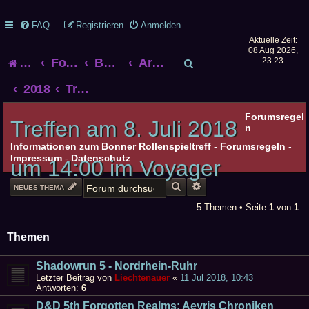
FAQ
Registrieren
Anmelden
Aktuelle Zeit:
08 Aug 2026,
S
Startseite
Foren-Übersicht
Bonner Rollenspieltreff
Archiv alter Treffen
23:23
u
2018
Treffen am 8. Juli 2018 um 14:00 im Voyager
c
Forumsregel
Treffen am 8. Juli 2018
n
h
Informationen zum Bonner Rollenspieltreff
-
Forumsregeln
-
Impressum
-
Datenschutz
um 14:00 im Voyager
e
SUCHE
ERWEITERTE SUCHE
NEUES THEMA
5 Themen • Seite
1
von
1
Themen
Shadowrun 5 - Nordrhein-Ruhr
Letzter Beitrag von
Liechtenauer
«
11 Jul 2018, 10:43
Antworten:
6
D&D 5th Forgotten Realms: Aeyris Chroniken