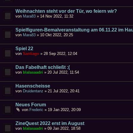
Weihnachten steht vor der Tür, wo feiern wir?
von
Mara83
»
14 Nov 2022, 11:32
Spielfiguren-Bemalveranstaltung am 06.11.22 im Ha
von
Mara83
»
10 Okt 2022, 20:25
Spiel 22
von
Santiago
»
28 Sep 2022, 12:04
Das Fabelhaft schließt :(
von
blalasaadri
»
20 Jul 2022, 11:54
Hasenscheisse
von
Druidentanz
»
21 Jul 2022, 20:41
Neues Forum
von
Frederic
»
19 Jan 2022, 20:09
ZineQuest 2022 erst im August
von
blalasaadri
»
09 Jan 2022, 18:58