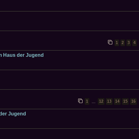
1
2
3
4
im Haus der Jugend
1
12
13
14
15
16
…
 der Jugend