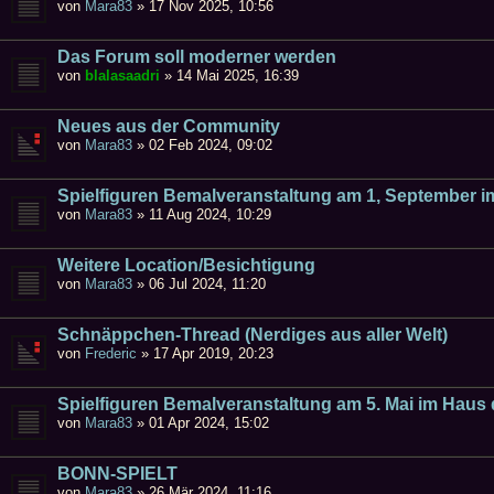
von
Mara83
»
17 Nov 2025, 10:56
Das Forum soll moderner werden
von
blalasaadri
»
14 Mai 2025, 16:39
Neues aus der Community
von
Mara83
»
02 Feb 2024, 09:02
Spielfiguren Bemalveranstaltung am 1, September 
von
Mara83
»
11 Aug 2024, 10:29
Weitere Location/Besichtigung
von
Mara83
»
06 Jul 2024, 11:20
Schnäppchen-Thread (Nerdiges aus aller Welt)
von
Frederic
»
17 Apr 2019, 20:23
Spielfiguren Bemalveranstaltung am 5. Mai im Haus
von
Mara83
»
01 Apr 2024, 15:02
BONN-SPIELT
von
Mara83
»
26 Mär 2024, 11:16