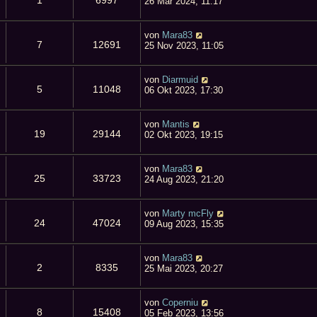
1
6997
26 Mär 2024, 11:17
von
Mara83
7
12691
25 Nov 2023, 11:05
von
Diarmuid
5
11048
06 Okt 2023, 17:30
von
Mantis
19
29144
02 Okt 2023, 19:15
von
Mara83
25
33723
24 Aug 2023, 21:20
von
Marty mcFly
24
47024
09 Aug 2023, 15:35
von
Mara83
2
8335
25 Mai 2023, 20:27
von
Coperniu
8
15408
05 Feb 2023, 13:56