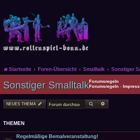
Startseite
Foren-Übersicht
Smalltalk
Sonstiger S
Forumsregeln
Sonstiger Smalltalk
Forumsregeln
-
Impres
SUCHE
ERWEITERTE SU
NEUES THEMA
THEMEN
Regelmäßige Bemalveranstaltung!