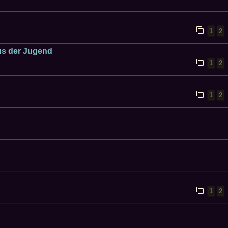
1
2
us der Jugend
1
2
1
2
1
2