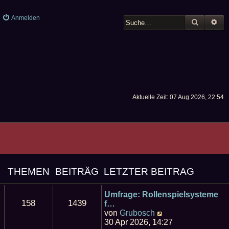
Anmelden
SUCHE
ER
Aktuelle Zeit: 07 Aug 2026, 22:54
THEMEN
BEITRÄG
LETZTER BEITRAG
E
Umfrage: Rollenspielsysteme
158
1439
f…
N
von
Grubosch
e
30 Apr 2026, 14:27