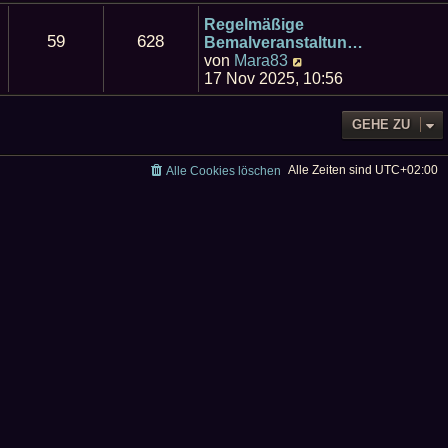
u
e
Regelmäßige
59
628
s
Bemalveranstaltun…
t
N
von
Mara83
e
e
17 Nov 2025, 10:56
r
u
B
e
GEHE ZU
e
s
i
t
t
e
Alle Zeiten sind
UTC+02:00
Alle Cookies löschen
r
r
a
B
g
e
i
t
r
a
g