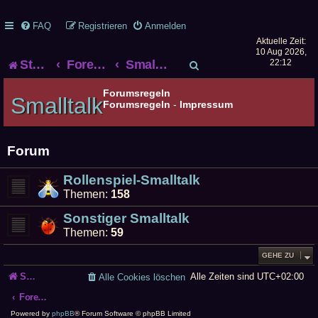
FAQ
Registrieren
Anmelden
Aktuelle Zeit:
10 Aug 2026,
S
Startseite
Foren-Übersicht
Smalltalk
22:12
u
Forumsregeln
Smalltalk
Forumsregeln
-
Impressum
c
h
Forum
e
Rollenspiel-Smalltalk
Themen:
158
Sonstiger Smalltalk
Themen:
59
GEHE ZU
Startseite
Alle Zeiten sind
UTC+02:00
Alle Cookies löschen
Foren-Übersicht
Powered by
phpBB
® Forum Software © phpBB Limited