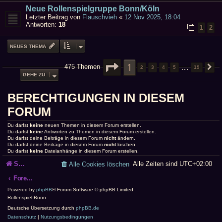
Neue Rollenspielgruppe Bonn/Köln
Letzter Beitrag von
Flauschvieh
«
12 Nov 2025, 18:04
Antworten:
18
1
2
NEUES THEMA
SEITE
1
1
VON
19
…
475 Themen
2
3
4
5
19
N
GEHE ZU
BERECHTIGUNGEN IN DIESEM
FORUM
Du darfst
keine
neuen Themen in diesem Forum erstellen.
Du darfst
keine
Antworten zu Themen in diesem Forum erstellen.
Du darfst deine Beiträge in diesem Forum
nicht
ändern.
Du darfst deine Beiträge in diesem Forum
nicht
löschen.
Du darfst
keine
Dateianhänge in diesem Forum erstellen.
Startseite
Alle Zeiten sind
UTC+02:00
Alle Cookies löschen
Foren-Übersicht
Powered by
phpBB
® Forum Software © phpBB Limited
Rollenspiel-Bonn
Deutsche Übersetzung durch
phpBB.de
Datenschutz
|
Nutzungsbedingungen