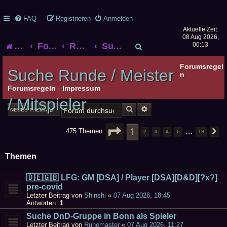
FAQ
Registrieren
Anmelden
Aktuelle Zeit:
08 Aug 2026,
S
Startseite
Foren-Übersicht
Rollenspiel
Suche Runde / Meister / Mitspieler
00:13
u
Forumsregel
Suche Runde / Meister
n
c
Forumsregeln
-
Impressum
/ Mitspieler
h
SUCHE
ERWEITERTE SUCHE
NEUES THEMA
e
SEITE
1
1
VON
19
…
475 Themen
2
3
4
5
19
N
Themen
🇩🇪🇬🇧 LFG: GM [DSA] / Player [DSA][D&D][?x?]
pre-covid
Letzter Beitrag von
Shinshi
«
07 Aug 2026, 18:45
Antworten:
1
Suche DnD-Gruppe in Bonn als Spieler
Letzter Beitrag von
Runemaster
«
07 Aug 2026, 11:27