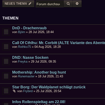
SUCHE
ERWEITERTE SU
NEUES THEMA
THEMEN
DnD - Drachenraub
von
Björn
»
28 Jul 2026, 18:44
Call Of Cthlhu: Mr. Corbitt (ALTE Variante des Abent
von
Rothko75
»
04 Aug 2026, 18:28
DND: Nasse Socken
von
Freyka
»
29 Jul 2026, 09:35
Mothership: Another bug hunt
von
Runemaster
»
18 Jul 2026, 21:43
Star Borg: Der Waldplanet schlägt zurück
von
Frybird
»
25 Jul 2026, 20:54
Infos Rollenspieltag am 22.08!