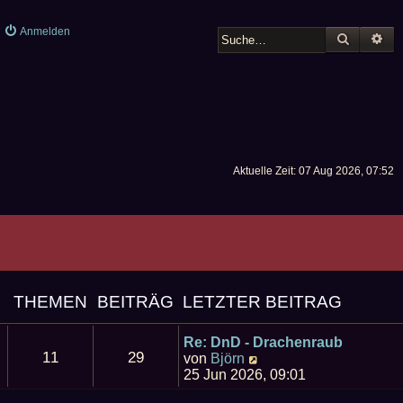
Anmelden
SUCHE
ER
Aktuelle Zeit: 07 Aug 2026, 07:52
THEMEN
BEITRÄG
LETZTER BEITRAG
E
Re: DnD - Drachenraub
11
29
N
von
Björn
e
25 Jun 2026, 09:01
u