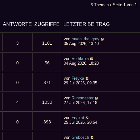
e
6 Themen • Seite
1
von
1
s
t
e
r
ANTWORTE
ZUGRIFFE
LETZTER BEITRAG
B
N
e
von
raven_the_gray
i
3
1101
05 Aug 2026, 13:40
t
r
a
von
Rothko75
0
56
g
04 Aug 2026, 18:28
von
Freyka
0
371
29 Jul 2026, 09:35
von
Runemaster
4
1030
27 Jul 2026, 17:18
von
Frybird
0
393
25 Jul 2026, 20:54
von
Grubosch