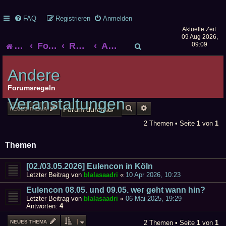
FAQ
Registrieren
Anmelden
Aktuelle Zeit:
09 Aug 2026,
S
Startseite
Foren-Übersicht
Rollenspiel
Andere Veranstaltungen
09:09
u
Andere
c
Forumsregeln
Veranstaltungen
h
SUCHE
ERWEITERTE SUCHE
NEUES THEMA
e
2 Themen • Seite
1
von
1
Themen
[02./03.05.2026] Eulencon in Köln
Letzter Beitrag von
blalasaadri
«
10 Apr 2026, 10:23
Eulencon 08.05. und 09.05. wer geht wann hin?
Letzter Beitrag von
blalasaadri
«
06 Mai 2025, 19:29
Antworten:
4
NEUES THEMA
2 Themen • Seite
1
von
1