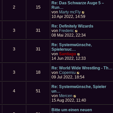
e
Re: Das Schwarze Auge 5 –
2
15
s
Run…
t
N
von
Marty mcFly
e
e
10 Apr 2022, 14:59
r
u
B
e
Re: Definitely Wizards
e
3
31
s
N
von
Frederic
i
t
e
08 Mai 2022, 22:34
t
e
u
r
r
e
Re: Systemwünsche,
a
B
3
31
s
Spielersuc…
g
e
t
N
von
Santiago
i
e
e
14 Jun 2022, 12:33
t
r
u
r
B
e
Re: World Wide Wrestling - Th…
a
e
3
18
s
N
von
Coperniu
g
i
t
e
09 Jul 2022, 18:54
t
e
u
r
r
e
Re: Systemwünsche, Spieler
a
B
4
51
s
un…
g
e
t
N
von
Mercen
i
e
e
15 Aug 2022, 11:40
t
r
u
r
B
e
Bitte um einen neuen
a