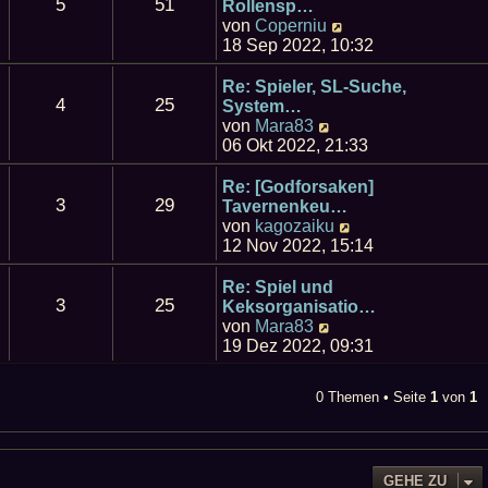
e
5
51
s
Rollensp…
g
i
t
N
von
Coperniu
t
e
e
18 Sep 2022, 10:32
r
r
u
a
B
e
Re: Spieler, SL-Suche,
g
e
4
25
s
System…
i
t
N
von
Mara83
t
e
e
06 Okt 2022, 21:33
r
r
u
a
B
e
Re: [Godforsaken]
g
e
3
29
s
Tavernenkeu…
i
t
N
von
kagozaiku
t
e
e
12 Nov 2022, 15:14
r
r
u
a
B
e
Re: Spiel und
g
e
3
25
s
Keksorganisatio…
i
t
N
von
Mara83
t
e
e
19 Dez 2022, 09:31
r
r
u
a
B
e
0 Themen • Seite
1
von
1
g
e
s
i
t
t
e
r
r
a
B
GEHE ZU