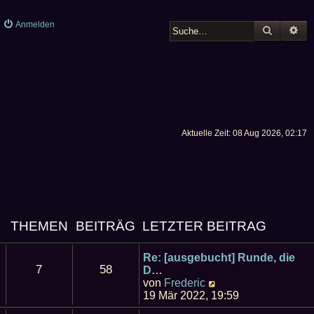
Anmelden
SUCHE
ER
Aktuelle Zeit: 08 Aug 2026, 02:17
THEMEN
BEITRÄG
LETZTER BEITRAG
E
Re: [ausgebucht] Runde, die
7
58
D…
N
von
Frederic
e
19 Mär 2022, 19:59
u