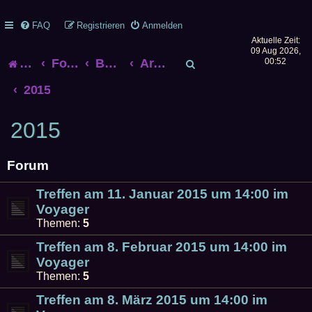
FAQ
Registrieren
Anmelden
Aktuelle Zeit:
09 Aug 2026,
S
Startseite
Foren-Übersicht
Bonner Rollenspieltreff
Archiv alter Treffen
00:52
u
2015
c
2015
h
Forum
e
Treffen am 11. Januar 2015 um 14:00 im
Voyager
Themen:
5
Treffen am 8. Februar 2015 um 14:00 im
Voyager
Themen:
5
Treffen am 8. März 2015 um 14:00 im