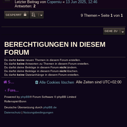
Letzter Beitrag von
Coperniu
«
13 Jun 2025, 12:46
Antworten:
2
GESPERRT
9 Themen • Seite
1
von
1
GEHE ZU
BERECHTIGUNGEN IN DIESEM
FORUM
Du darfst
keine
neuen Themen in diesem Forum erstellen.
Du darfst
keine
Antworten zu Themen in diesem Forum erstellen.
Du darfst deine Beiträge in diesem Forum
nicht
ändern.
Du darfst deine Beiträge in diesem Forum
nicht
löschen.
Du darfst
keine
Dateianhänge in diesem Forum erstellen.
Startseite
Alle Zeiten sind
UTC+02:00
Alle Cookies löschen
Foren-Übersicht
Powered by
phpBB
® Forum Software © phpBB Limited
Rollenspiel-Bonn
Deutsche Übersetzung durch
phpBB.de
Datenschutz
|
Nutzungsbedingungen