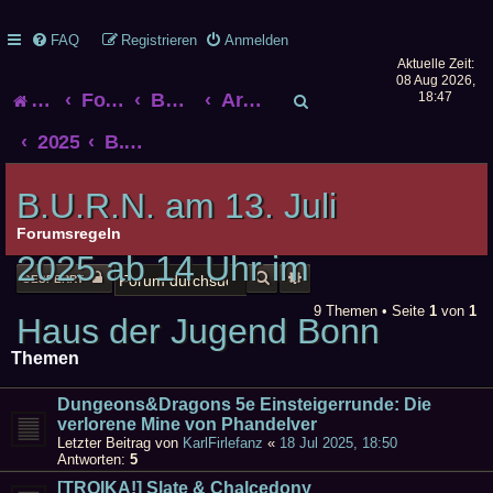
FAQ
Registrieren
Anmelden
Aktuelle Zeit:
08 Aug 2026,
S
Startseite
Foren-Übersicht
Bonner Rollenspieltreff
Archiv alter Treffen
18:47
u
2025
B.U.R.N. am 13. Juli 2025 ab 14 Uhr im Haus der Jugend Bonn
c
B.U.R.N. am 13. Juli
h
Forumsregeln
2025 ab 14 Uhr im
e
SUCHE
ERWEITERTE SUCHE
GESPERRT
9 Themen • Seite
1
von
1
Haus der Jugend Bonn
Themen
Dungeons&Dragons 5e Einsteigerrunde: Die
verlorene Mine von Phandelver
Letzter Beitrag von
KarlFirlefanz
«
18 Jul 2025, 18:50
Antworten:
5
[TROIKA!] Slate & Chalcedony