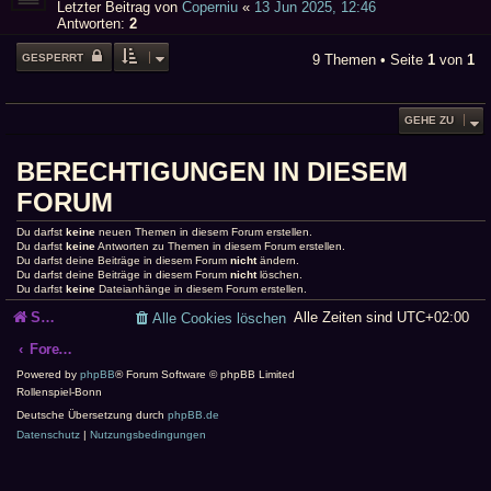
Letzter Beitrag von
Coperniu
«
13 Jun 2025, 12:46
Antworten:
2
GESPERRT
9 Themen • Seite
1
von
1
GEHE ZU
BERECHTIGUNGEN IN DIESEM
FORUM
Du darfst
keine
neuen Themen in diesem Forum erstellen.
Du darfst
keine
Antworten zu Themen in diesem Forum erstellen.
Du darfst deine Beiträge in diesem Forum
nicht
ändern.
Du darfst deine Beiträge in diesem Forum
nicht
löschen.
Du darfst
keine
Dateianhänge in diesem Forum erstellen.
Startseite
Alle Zeiten sind
UTC+02:00
Alle Cookies löschen
Foren-Übersicht
Powered by
phpBB
® Forum Software © phpBB Limited
Rollenspiel-Bonn
Deutsche Übersetzung durch
phpBB.de
Datenschutz
|
Nutzungsbedingungen