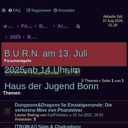
FAQ
Registrieren
Anmelden
Aktuelle Zeit:
07 Aug 2026,
S
Startseite
Foren-Übersicht
Bonner Rollenspieltreff
Archiv alter Treffen
01:28
u
2025
B.U.R.N. am 13. Juli 2025 ab 14 Uhr im Haus der Jugend Bonn
c
B.U.R.N. am 13. Juli
h
Forumsregeln
2025 ab 14 Uhr im
e
SUCHE
ERWEITERTE SUCHE
GESPERRT
9 Themen • Seite
1
von
1
Haus der Jugend Bonn
Themen
Dungeons&Dragons 5e Einsteigerrunde: Die
verlorene Mine von Phandelver
Letzter Beitrag von
KarlFirlefanz
«
18 Jul 2025, 18:50
Antworten:
5
[TROIKA!] Slate & Chalcedony