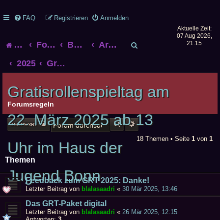
FAQ
Registrieren
Anmelden
Aktuelle Zeit:
07 Aug 2026,
S
Startseite
Foren-Übersicht
Bonner Rollenspieltreff
Archiv alter Treffen
21:15
u
2025
Gratisrollenspieltag am 22. März 2025 ab 13 Uhr im Haus der Jugend Bonn
c
Gratisrollenspieltag am
h
Forumsregeln
22. März 2025 ab 13
e
SUCHE
ERWEITERTE SUCHE
GESPERRT
18 Themen • Seite
1
von
1
Uhr im Haus der
Themen
Jugend Bonn
Feedback zum GRT 2025: Danke!
Letzter Beitrag von
blalasaadri
«
30 Mär 2025, 13:46
Das GRT-Paket digital
Letzter Beitrag von
blalasaadri
«
26 Mär 2025, 12:15
Antworten:
3