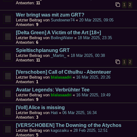
Antworten:
11
1
2
Wer bringt was mit zum GRT?
Letzter Beitrag von
Sundowner74
«
20 Mär 2025, 09:05
Antworten:
9
[Delta Green] A Victim of the Art [18+]
Letzter Beitrag von
BoilingWater
«
18 Mär 2025, 23:35
Antworten:
6
Spieltischplanung GRT
Letzter Beitrag von
_Martin_
«
18 Mär 2025, 00:38
Antworten:
11
1
2
[Verschoben] Call of Cthulhu - Abenteuer
Letzter Beitrag von
blalasaadri
«
16 Mär 2025, 20:26
Antworten:
1
Avatar Legends: Verbrühter Tee
Letzter Beitrag von
blalasaadri
«
16 Mär 2025, 19:49
Antworten:
9
[Voll] Alice is missing
Letzter Beitrag von
Hati
«
06 Mär 2025, 16:34
Antworten:
3
[VERSCHOBEN] The Downing of the Atychos
Letzter Beitrag von
kagozaiku
«
28 Feb 2025, 12:51
Antworten:
5