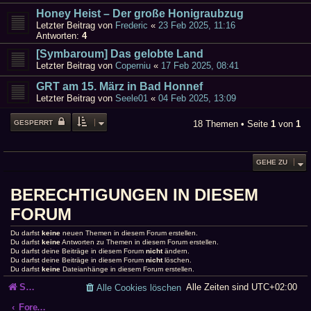
Honey Heist – Der große Honigraubzug
Letzter Beitrag von
Frederic
«
23 Feb 2025, 11:16
Antworten:
4
[Symbaroum] Das gelobte Land
Letzter Beitrag von
Coperniu
«
17 Feb 2025, 08:41
GRT am 15. März in Bad Honnef
Letzter Beitrag von
Seele01
«
04 Feb 2025, 13:09
GESPERRT
18 Themen • Seite
1
von
1
GEHE ZU
BERECHTIGUNGEN IN DIESEM
FORUM
Du darfst
keine
neuen Themen in diesem Forum erstellen.
Du darfst
keine
Antworten zu Themen in diesem Forum erstellen.
Du darfst deine Beiträge in diesem Forum
nicht
ändern.
Du darfst deine Beiträge in diesem Forum
nicht
löschen.
Du darfst
keine
Dateianhänge in diesem Forum erstellen.
Startseite
Alle Zeiten sind
UTC+02:00
Alle Cookies löschen
Foren-Übersicht