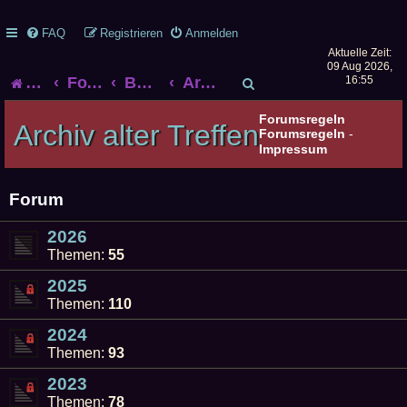
FAQ
Registrieren
Anmelden
Aktuelle Zeit:
09 Aug 2026,
S
Startseite
Foren-Übersicht
Bonner Rollenspieltreff
Archiv alter Treffen
16:55
u
Forumsregeln
Archiv alter Treffen
Forumsregeln
-
c
Impressum
h
Forum
e
2026
Themen:
55
2025
Themen:
110
2024
Themen:
93
2023
Themen:
78