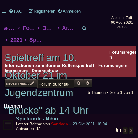
FAQ
Registrieren
Anmelden
Aktuelle Zeit:
06 Aug 2026,
S
Startseite
Foren-Übersicht
Bonner Rollenspieltreff
Archiv alter Treffen
20:03
u
2021
Spieltreff am 10. Oktober 21 im Jugendzentrum "Brücke" ab 14 Uhr
c
Forumsregel
Spieltreff am 10.
n
h
Informationen zum Bonner Rollenspieltreff
-
Forumsregeln
-
Impressum
-
Datenschutz
Oktober 21 im
e
SUCHE
ERWEITERTE SUCHE
NEUES THEMA
Jugendzentrum
6 Themen • Seite
1
von
1
Themen
"Brücke" ab 14 Uhr
Spielrunde - Nibiru
Letzter Beitrag von
Santiago
«
23 Okt 2021, 18:04
Antworten:
14
1
2