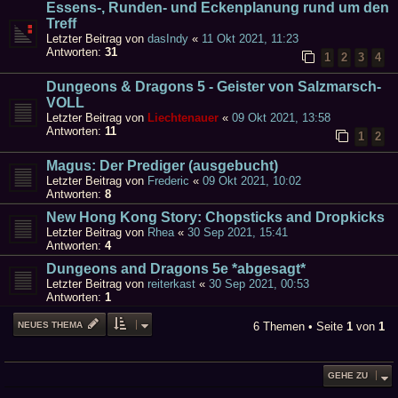
Essens-, Runden- und Eckenplanung rund um den
Treff
Letzter Beitrag von
dasIndy
«
11 Okt 2021, 11:23
Antworten:
31
1
2
3
4
Dungeons & Dragons 5 - Geister von Salzmarsch-
VOLL
Letzter Beitrag von
Liechtenauer
«
09 Okt 2021, 13:58
Antworten:
11
1
2
Magus: Der Prediger (ausgebucht)
Letzter Beitrag von
Frederic
«
09 Okt 2021, 10:02
Antworten:
8
New Hong Kong Story: Chopsticks and Dropkicks
Letzter Beitrag von
Rhea
«
30 Sep 2021, 15:41
Antworten:
4
Dungeons and Dragons 5e *abgesagt*
Letzter Beitrag von
reiterkast
«
30 Sep 2021, 00:53
Antworten:
1
NEUES THEMA
6 Themen • Seite
1
von
1
GEHE ZU