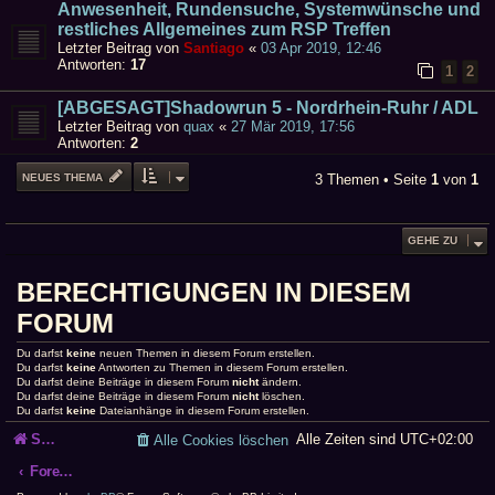
Anwesenheit, Rundensuche, Systemwünsche und
restliches Allgemeines zum RSP Treffen
Letzter Beitrag von
Santiago
«
03 Apr 2019, 12:46
Antworten:
17
1
2
[ABGESAGT]Shadowrun 5 - Nordrhein-Ruhr / ADL
Letzter Beitrag von
quax
«
27 Mär 2019, 17:56
Antworten:
2
NEUES THEMA
3 Themen • Seite
1
von
1
GEHE ZU
BERECHTIGUNGEN IN DIESEM
FORUM
Du darfst
keine
neuen Themen in diesem Forum erstellen.
Du darfst
keine
Antworten zu Themen in diesem Forum erstellen.
Du darfst deine Beiträge in diesem Forum
nicht
ändern.
Du darfst deine Beiträge in diesem Forum
nicht
löschen.
Du darfst
keine
Dateianhänge in diesem Forum erstellen.
Startseite
Alle Zeiten sind
UTC+02:00
Alle Cookies löschen
Foren-Übersicht