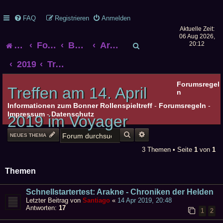
FAQ
Registrieren
Anmelden
Aktuelle Zeit:
06 Aug 2026,
S
Startseite
Foren-Übersicht
Bonner Rollenspieltreff
Archiv alter Treffen
20:12
u
2019
Treffen am 14. April 2019 im Voyager
c
Forumsregel
Treffen am 14. April
n
h
Informationen zum Bonner Rollenspieltreff
-
Forumsregeln
-
Impressum
-
Datenschutz
2019 im Voyager
e
SUCHE
ERWEITERTE SUCHE
NEUES THEMA
3 Themen • Seite
1
von
1
Themen
Schnellstartertest: Arakne - Chroniken der Helden
Letzter Beitrag von
Santiago
«
14 Apr 2019, 20:48
Antworten:
17
1
2