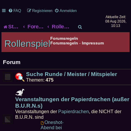
FAQ
Registrieren
Anmelden
Aktuelle Zeit:
08 Aug 2026,
S
Startseite
Foren-Übersicht
Rollenspiel
10:13
u
Forumsregeln
Rollenspiel
Forumsregeln
-
Impressum
c
h
Forum
e
Suche Runde / Meister / Mitspieler
Themen:
475
Veranstaltungen der Papierdrachen (außer
B.U.R.N.s)
Veranstaltungen der
Papierdrachen
, die NICHT der
B.U.R.N. sind
Oneshot-
Abend bei