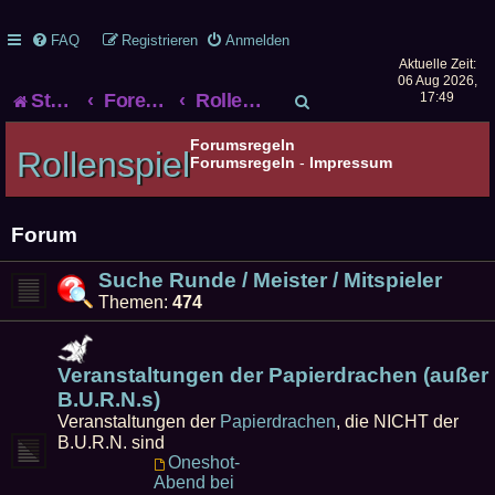
FAQ
Registrieren
Anmelden
Aktuelle Zeit:
06 Aug 2026,
S
Startseite
Foren-Übersicht
Rollenspiel
17:49
u
Forumsregeln
Rollenspiel
Forumsregeln
-
Impressum
c
h
Forum
e
Suche Runde / Meister / Mitspieler
Themen:
474
Veranstaltungen der Papierdrachen (außer
B.U.R.N.s)
Veranstaltungen der
Papierdrachen
, die NICHT der
B.U.R.N. sind
Oneshot-
Abend bei