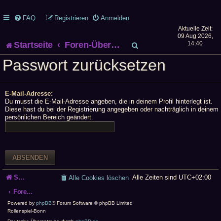
FAQ
Registrieren
Anmelden
Aktuelle Zeit:
09 Aug 2026,
S
Startseite
Foren-Übersicht
14:40
Passwort zurücksetzen
u
c
E-Mail-Adresse:
h
Du musst die E-Mail-Adresse angeben, die in deinem Profil hinterlegt ist.
Diese hast du bei der Registrierung angegeben oder nachträglich in deinem
persönlichen Bereich geändert.
e
Startseite
Alle Zeiten sind
UTC+02:00
Alle Cookies löschen
Foren-Übersicht
Powered by
phpBB
® Forum Software © phpBB Limited
Rollenspiel-Bonn