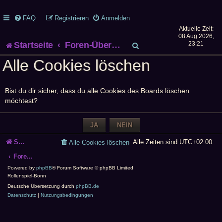
FAQ
Registrieren
Anmelden
Aktuelle Zeit:
08 Aug 2026,
S
Startseite
Foren-Übersicht
23:21
Alle Cookies löschen
u
c
Bist du dir sicher, dass du alle Cookies des Boards löschen
h
möchtest?
e
Startseite
Alle Zeiten sind
UTC+02:00
Alle Cookies löschen
Foren-Übersicht
Powered by
phpBB
® Forum Software © phpBB Limited
Rollenspiel-Bonn
Deutsche Übersetzung durch
phpBB.de
Datenschutz
|
Nutzungsbedingungen