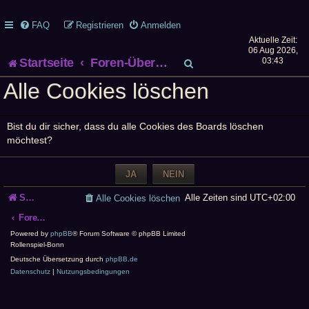
FAQ
Registrieren
Anmelden
Aktuelle Zeit:
06 Aug 2026,
S
Startseite
Foren-Übersicht
03:43
Alle Cookies löschen
u
c
Bist du dir sicher, dass du alle Cookies des Boards löschen
h
möchtest?
e
Startseite
Alle Zeiten sind
UTC+02:00
Alle Cookies löschen
Foren-Übersicht
Powered by
phpBB
® Forum Software © phpBB Limited
Rollenspiel-Bonn
Deutsche Übersetzung durch
phpBB.de
Datenschutz
|
Nutzungsbedingungen