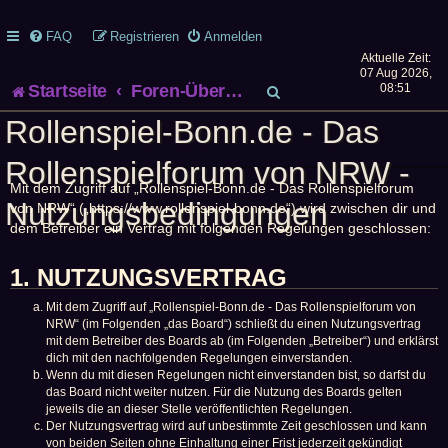
FAQ
Registrieren
Anmelden
Aktuelle Zeit:
07 Aug 2026,
S
Startseite
Foren-Übersicht
08:51
Rollenspiel-Bonn.de - Das
u
Rollenspielforum von NRW -
c
Mit dem Zugriff auf „Rollenspiel-Bonn.de - Das Rollenspielforum
h
Nutzungsbedingungen
von NRW“ („https://www.rollenspiel-bonn.de“) wird zwischen dir und
dem Betreiber ein Vertrag mit folgenden Regelungen geschlossen:
e
1. NUTZUNGSVERTRAG
Mit dem Zugriff auf „Rollenspiel-Bonn.de - Das Rollenspielforum von
NRW“ (im Folgenden „das Board“) schließt du einen Nutzungsvertrag
mit dem Betreiber des Boards ab (im Folgenden „Betreiber“) und erklärst
dich mit den nachfolgenden Regelungen einverstanden.
Wenn du mit diesen Regelungen nicht einverstanden bist, so darfst du
das Board nicht weiter nutzen. Für die Nutzung des Boards gelten
jeweils die an dieser Stelle veröffentlichten Regelungen.
Der Nutzungsvertrag wird auf unbestimmte Zeit geschlossen und kann
von beiden Seiten ohne Einhaltung einer Frist jederzeit gekündigt