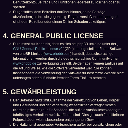
Benutzerkonto, Beiträge und Funktionen jederzeit zu löschen oder zu
sperren.
Du gestattest dem Betreiber darüber hinaus, deine Beiträge
abzuändern, sofern sie gegen o. g. Regeln verstoßen oder geeignet
sind, dem Betreiber oder einem Dritten Schaden zuzufügen.
4. GENERAL PUBLIC LICENSE
Du nimmst zur Kenntnis, dass es sich bei phpBB um eine unter der „
GNU General Public License v2
“ (GPL) bereitgestellten Foren-Software
von phpBB Limited (
www.phpbb.com
) handelt; deutschsprachige
Informationen werden durch die deutschsprachige Community unter
www.phpbb.de
zur Verfügung gestellt. Beide haben keinen Einfluss auf
die Art und Weise, wie die Software verwendet wird. Sie können
insbesondere die Verwendung der Software für bestimmte Zwecke nicht
untersagen oder auf Inhalte fremder Foren Einfluss nehmen.
5. GEWÄHRLEISTUNG
Der Betreiber haftet mit Ausnahme der Verletzung von Leben, Körper
und Gesundheit und der Verletzung wesentlicher Vertragspflichten
(Kardinalpflichten) nur für Schäden, die auf ein vorsätzliches oder grob
fahrlässiges Verhalten zurückzuführen sind. Dies gilt auch für mittelbare
Folgeschäden wie insbesondere entgangenen Gewinn.
Die Haftung ist gegenüber Verbrauchern außer bei vorsätzlichem oder