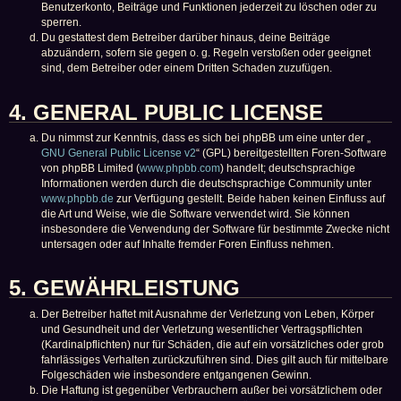
Benutzerkonto, Beiträge und Funktionen jederzeit zu löschen oder zu
sperren.
Du gestattest dem Betreiber darüber hinaus, deine Beiträge
abzuändern, sofern sie gegen o. g. Regeln verstoßen oder geeignet
sind, dem Betreiber oder einem Dritten Schaden zuzufügen.
4. GENERAL PUBLIC LICENSE
Du nimmst zur Kenntnis, dass es sich bei phpBB um eine unter der „
GNU General Public License v2
“ (GPL) bereitgestellten Foren-Software
von phpBB Limited (
www.phpbb.com
) handelt; deutschsprachige
Informationen werden durch die deutschsprachige Community unter
www.phpbb.de
zur Verfügung gestellt. Beide haben keinen Einfluss auf
die Art und Weise, wie die Software verwendet wird. Sie können
insbesondere die Verwendung der Software für bestimmte Zwecke nicht
untersagen oder auf Inhalte fremder Foren Einfluss nehmen.
5. GEWÄHRLEISTUNG
Der Betreiber haftet mit Ausnahme der Verletzung von Leben, Körper
und Gesundheit und der Verletzung wesentlicher Vertragspflichten
(Kardinalpflichten) nur für Schäden, die auf ein vorsätzliches oder grob
fahrlässiges Verhalten zurückzuführen sind. Dies gilt auch für mittelbare
Folgeschäden wie insbesondere entgangenen Gewinn.
Die Haftung ist gegenüber Verbrauchern außer bei vorsätzlichem oder