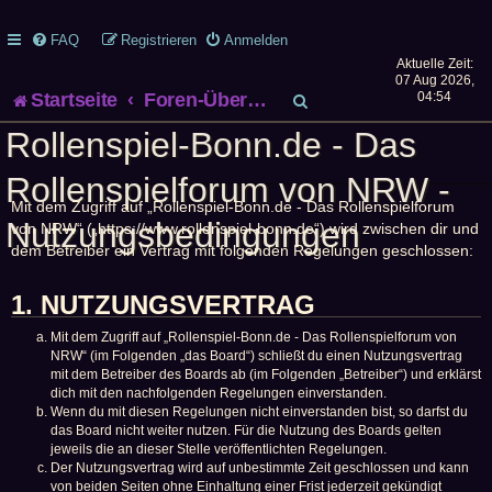
FAQ
Registrieren
Anmelden
Aktuelle Zeit:
07 Aug 2026,
S
Startseite
Foren-Übersicht
04:54
Rollenspiel-Bonn.de - Das
u
Rollenspielforum von NRW -
c
Mit dem Zugriff auf „Rollenspiel-Bonn.de - Das Rollenspielforum
h
Nutzungsbedingungen
von NRW“ („https://www.rollenspiel-bonn.de“) wird zwischen dir und
dem Betreiber ein Vertrag mit folgenden Regelungen geschlossen:
e
1. NUTZUNGSVERTRAG
Mit dem Zugriff auf „Rollenspiel-Bonn.de - Das Rollenspielforum von
NRW“ (im Folgenden „das Board“) schließt du einen Nutzungsvertrag
mit dem Betreiber des Boards ab (im Folgenden „Betreiber“) und erklärst
dich mit den nachfolgenden Regelungen einverstanden.
Wenn du mit diesen Regelungen nicht einverstanden bist, so darfst du
das Board nicht weiter nutzen. Für die Nutzung des Boards gelten
jeweils die an dieser Stelle veröffentlichten Regelungen.
Der Nutzungsvertrag wird auf unbestimmte Zeit geschlossen und kann
von beiden Seiten ohne Einhaltung einer Frist jederzeit gekündigt