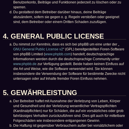
Benutzerkonto, Beiträge und Funktionen jederzeit zu löschen oder zu
sperren.
Du gestattest dem Betreiber darüber hinaus, deine Beiträge
abzuändern, sofern sie gegen o. g. Regeln verstoßen oder geeignet
sind, dem Betreiber oder einem Dritten Schaden zuzufügen.
4. GENERAL PUBLIC LICENSE
Du nimmst zur Kenntnis, dass es sich bei phpBB um eine unter der „
GNU General Public License v2
“ (GPL) bereitgestellten Foren-Software
von phpBB Limited (
www.phpbb.com
) handelt; deutschsprachige
Informationen werden durch die deutschsprachige Community unter
www.phpbb.de
zur Verfügung gestellt. Beide haben keinen Einfluss auf
die Art und Weise, wie die Software verwendet wird. Sie können
insbesondere die Verwendung der Software für bestimmte Zwecke nicht
untersagen oder auf Inhalte fremder Foren Einfluss nehmen.
5. GEWÄHRLEISTUNG
Der Betreiber haftet mit Ausnahme der Verletzung von Leben, Körper
und Gesundheit und der Verletzung wesentlicher Vertragspflichten
(Kardinalpflichten) nur für Schäden, die auf ein vorsätzliches oder grob
fahrlässiges Verhalten zurückzuführen sind. Dies gilt auch für mittelbare
Folgeschäden wie insbesondere entgangenen Gewinn.
Die Haftung ist gegenüber Verbrauchern außer bei vorsätzlichem oder