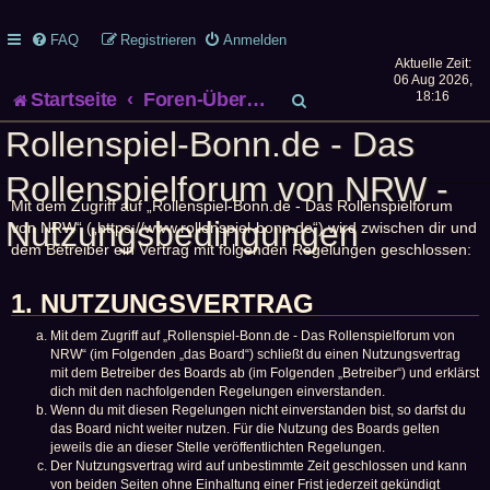
FAQ
Registrieren
Anmelden
Aktuelle Zeit:
06 Aug 2026,
S
Startseite
Foren-Übersicht
18:16
Rollenspiel-Bonn.de - Das
u
Rollenspielforum von NRW -
c
Mit dem Zugriff auf „Rollenspiel-Bonn.de - Das Rollenspielforum
h
Nutzungsbedingungen
von NRW“ („https://www.rollenspiel-bonn.de“) wird zwischen dir und
dem Betreiber ein Vertrag mit folgenden Regelungen geschlossen:
e
1. NUTZUNGSVERTRAG
Mit dem Zugriff auf „Rollenspiel-Bonn.de - Das Rollenspielforum von
NRW“ (im Folgenden „das Board“) schließt du einen Nutzungsvertrag
mit dem Betreiber des Boards ab (im Folgenden „Betreiber“) und erklärst
dich mit den nachfolgenden Regelungen einverstanden.
Wenn du mit diesen Regelungen nicht einverstanden bist, so darfst du
das Board nicht weiter nutzen. Für die Nutzung des Boards gelten
jeweils die an dieser Stelle veröffentlichten Regelungen.
Der Nutzungsvertrag wird auf unbestimmte Zeit geschlossen und kann
von beiden Seiten ohne Einhaltung einer Frist jederzeit gekündigt