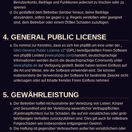
Benutzerkonto, Beiträge und Funktionen jederzeit zu löschen oder zu
sperren.
Du gestattest dem Betreiber darüber hinaus, deine Beiträge
abzuändern, sofern sie gegen o. g. Regeln verstoßen oder geeignet
sind, dem Betreiber oder einem Dritten Schaden zuzufügen.
4. GENERAL PUBLIC LICENSE
Du nimmst zur Kenntnis, dass es sich bei phpBB um eine unter der „
GNU General Public License v2
“ (GPL) bereitgestellten Foren-Software
von phpBB Limited (
www.phpbb.com
) handelt; deutschsprachige
Informationen werden durch die deutschsprachige Community unter
www.phpbb.de
zur Verfügung gestellt. Beide haben keinen Einfluss auf
die Art und Weise, wie die Software verwendet wird. Sie können
insbesondere die Verwendung der Software für bestimmte Zwecke nicht
untersagen oder auf Inhalte fremder Foren Einfluss nehmen.
5. GEWÄHRLEISTUNG
Der Betreiber haftet mit Ausnahme der Verletzung von Leben, Körper
und Gesundheit und der Verletzung wesentlicher Vertragspflichten
(Kardinalpflichten) nur für Schäden, die auf ein vorsätzliches oder grob
fahrlässiges Verhalten zurückzuführen sind. Dies gilt auch für mittelbare
Folgeschäden wie insbesondere entgangenen Gewinn.
Die Haftung ist gegenüber Verbrauchern außer bei vorsätzlichem oder