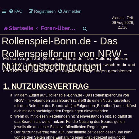
FAQ
Registrieren
Anmelden
Aktuelle Zeit:
06 Aug 2026,
S
Startseite
Foren-Übersicht
21:26
Rollenspiel-Bonn.de - Das
u
Rollenspielforum von NRW -
c
Mit dem Zugriff auf „Rollenspiel-Bonn.de - Das Rollenspielforum
h
Nutzungsbedingungen
von NRW“ („https://www.rollenspiel-bonn.de“) wird zwischen dir und
dem Betreiber ein Vertrag mit folgenden Regelungen geschlossen:
e
1. NUTZUNGSVERTRAG
Mit dem Zugriff auf „Rollenspiel-Bonn.de - Das Rollenspielforum von
NRW“ (im Folgenden „das Board“) schließt du einen Nutzungsvertrag
mit dem Betreiber des Boards ab (im Folgenden „Betreiber“) und erklärst
dich mit den nachfolgenden Regelungen einverstanden.
Wenn du mit diesen Regelungen nicht einverstanden bist, so darfst du
das Board nicht weiter nutzen. Für die Nutzung des Boards gelten
jeweils die an dieser Stelle veröffentlichten Regelungen.
Der Nutzungsvertrag wird auf unbestimmte Zeit geschlossen und kann
von beiden Seiten ohne Einhaltung einer Frist jederzeit gekündigt