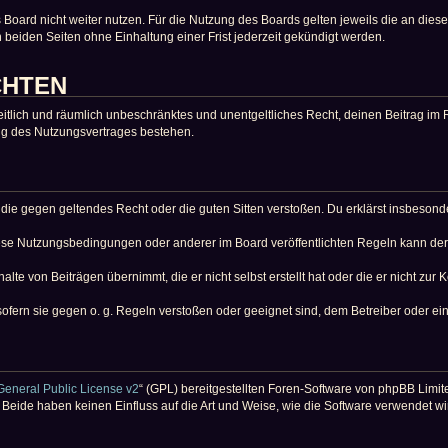
Board nicht weiter nutzen. Für die Nutzung des Boards gelten jeweils die an diese
beiden Seiten ohne Einhaltung einer Frist jederzeit gekündigt werden.
CHTEN
, zeitlich und räumlich unbeschränktes und unentgeltliches Recht, deinen Beitrag 
ng des Nutzungsvertrages bestehen.
lt, die gegen geltendes Recht oder die guten Sitten verstoßen. Du erklärst insbeso
iese Nutzungsbedingungen oder anderer im Board veröffentlichten Regeln kann de
alte von Beiträgen übernimmt, die er nicht selbst erstellt hat oder die er nicht zu
sofern sie gegen o. g. Regeln verstoßen oder geeignet sind, dem Betreiber oder e
eneral Public License v2
“ (GPL) bereitgestellten Foren-Software von phpBB Limit
. Beide haben keinen Einfluss auf die Art und Weise, wie die Software verwendet 