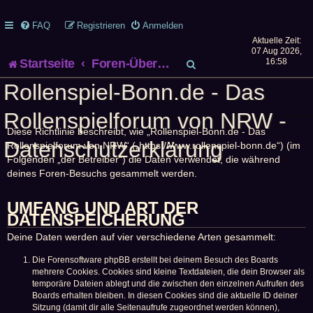
FAQ
Registrieren
Anmelden
Aktuelle Zeit:
07 Aug 2026,
S
Startseite
Foren-Übersicht
16:58
Rollenspiel-Bonn.de - Das
u
Rollenspielforum von NRW -
c
Diese Richtlinie beschreibt, wie „Rollenspiel-Bonn.de - Das
h
Datenschutzerklärung
Rollenspielforum von NRW“ („https://www.rollenspiel-bonn.de“) (im
Folgenden „der Betreiber“) die Daten verwendet, die während
e
deines Foren-Besuchs gesammelt werden.
UMFANG UND ART DER
DATENSPEICHERUNG
Deine Daten werden auf vier verschiedene Arten gesammelt:
Die Forensoftware phpBB erstellt bei deinem Besuch des Boards
mehrere Cookies. Cookies sind kleine Textdateien, die dein Browser als
temporäre Dateien ablegt und die zwischen den einzelnen Aufrufen des
Boards erhalten bleiben. In diesen Cookies sind die aktuelle ID deiner
Sitzung (damit dir alle Seitenaufrufe zugeordnet werden können),