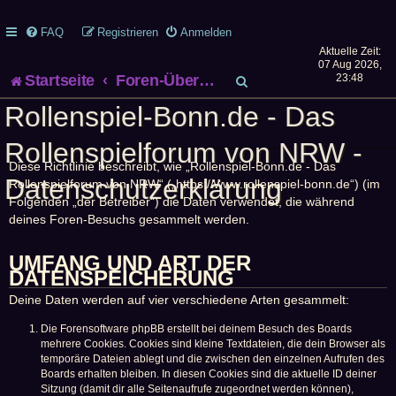
FAQ
Registrieren
Anmelden
Aktuelle Zeit:
07 Aug 2026,
S
Startseite
Foren-Übersicht
23:48
Rollenspiel-Bonn.de - Das
u
Rollenspielforum von NRW -
c
Diese Richtlinie beschreibt, wie „Rollenspiel-Bonn.de - Das
h
Datenschutzerklärung
Rollenspielforum von NRW“ („https://www.rollenspiel-bonn.de“) (im
Folgenden „der Betreiber“) die Daten verwendet, die während
e
deines Foren-Besuchs gesammelt werden.
UMFANG UND ART DER
DATENSPEICHERUNG
Deine Daten werden auf vier verschiedene Arten gesammelt:
Die Forensoftware phpBB erstellt bei deinem Besuch des Boards
mehrere Cookies. Cookies sind kleine Textdateien, die dein Browser als
temporäre Dateien ablegt und die zwischen den einzelnen Aufrufen des
Boards erhalten bleiben. In diesen Cookies sind die aktuelle ID deiner
Sitzung (damit dir alle Seitenaufrufe zugeordnet werden können),