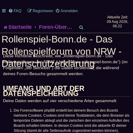
FAQ
Registrieren
Anmelden
Aktuelle Zeit:
09 Aug 2026,
S
Startseite
Foren-Übersicht
06:22
Rollenspiel-Bonn.de - Das
u
Rollenspielforum von NRW -
c
Diese Richtlinie beschreibt, wie „Rollenspiel-Bonn.de - Das
h
Datenschutzerklärung
Rollenspielforum von NRW“ („https://www.rollenspiel-bonn.de“) (im
Folgenden „der Betreiber“) die Daten verwendet, die während
e
deines Foren-Besuchs gesammelt werden.
UMFANG UND ART DER
DATENSPEICHERUNG
Deine Daten werden auf vier verschiedene Arten gesammelt:
Die Forensoftware phpBB erstellt bei deinem Besuch des Boards
mehrere Cookies. Cookies sind kleine Textdateien, die dein Browser als
temporäre Dateien ablegt und die zwischen den einzelnen Aufrufen des
Boards erhalten bleiben. In diesen Cookies sind die aktuelle ID deiner
Sitzung (damit dir alle Seitenaufrufe zugeordnet werden können),