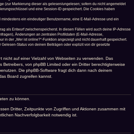
räge (zur Markierung dieser als gelesen/ungelesen; sofern du nicht angemeldet
izierungsschlüssel und eine Session-ID gespeichert. Die Cookies haben
ind mindestens ein eindeutiger Benutzername, eine E-Mail-Adresse und ein
trag als Entwurf zwischenspeicherst. In diesen Fällen wird auch deine IP-Adresse
mfragen), Änderungen an zentralen Profildaten (E-Mail-Adresse,
in der „Wer ist online?“-Funktion angezeigt und nicht dauerhaft gespeichert.
Gelesen-Status von deinen Beiträgen oder explizit von dir gesetzte
rt nicht auf einer Vielzahl von Webseiten zu verwenden. Das
 Betreibers, von phpBB Limited oder ein Dritter berechtigterweise
 benutzen. Die phpBB-Software fragt dich dann nach deinem
das Board zugreifen kannst.
ieten zu können.
ssen Dritter, Zeitpunkte von Zugriffen und Aktionen zusammen mit
lichen Nachverfolgbarkeit notwendig ist.