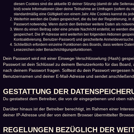
diesen Cookies sind die aktuelle ID deiner Sitzung (damit dir alle Seite
bist) sowie Informationen über deine Teilnahme an Umfragen (sofern du n
standardmäßig eine Gültigkeit von einem Jahr. Alle Cookies kannst du jede
Weiterhin werden die Daten gespeichert, die du bei der Registrierung, in
Passwort notwendig. Wenn durch den Betreiber weitere Daten als notwendig 
Wenn du einen Beitrag oder eine private Nachricht erstellst, so werden di
gespeichert. Die IP-Adresse wird weiterhin bei folgenden Aktionen gespe
Kontoaktivierung, Benutzer-Passwort) und gescheiterte Anmeldeversuche. 
Schließlich erfordern einzelne Funktionen des Boards, dass weitere Date
Lesezeichen oder Benachrichtigungsfunktionen.
Dein Passwort wird mit einer Einwege-Verschlüsselung (Hash) gespeic
Passwort ist dein Schlüssel zu deinem Benutzerkonto für das Board, 
nach deinem Passwort fragen. Solltest du dein Passwort vergessen 
Benutzernamen und deiner E-Mail-Adresse und sendet anschließend e
GESTATTUNG DER DATENSPEICHER
Du gestattest dem Betreiber, die von dir eingegebenen und oben näh
Darüber hinaus ist der Betreiber berechtigt, im Rahmen einer Inter
deiner IP-Adresse und der von deinem Browser übermittelter Browser
REGELUNGEN BEZÜGLICH DER WEI