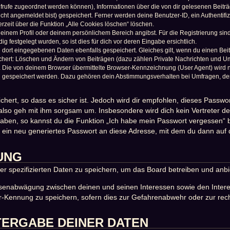
naufrufe zugeordnet werden können), Informationen über die von dir gelesenen Beit
icht angemeldet bist) gespeichert. Ferner werden deine Benutzer-ID, ein Authentif
rzeit über die Funktion „Alle Cookies löschen“ löschen.
 deinem Profil oder deinem persönlichem Bereich angibst. Für die Registrierung s
festgelegt wurden, so ist dies für dich vor deren Eingabe ersichtlich.
e dort eingegebenen Daten ebenfalls gespeichert. Gleiches gilt, wenn du einen Bei
ichert: Löschen und Ändern von Beiträgen (dazu zählen Private Nachrichten und U
Die von deinem Browser übermittelte Browser-Kennzeichnung (User Agent) wird nur 
n gespeichert werden. Dazu gehören dein Abstimmungsverhalten bei Umfragen, der 
hert, so dass es sicher ist. Jedoch wird dir empfohlen, dieses Passwo
also geh mit ihm sorgsam um. Insbesondere wird dich kein Vertreter des
haben, so kannst du die Funktion „Ich habe mein Passwort vergessen“
in neu generiertes Passwort an diese Adresse, mit dem du dann auf 
UNG
er spezifizierten Daten zu speichern, um das Board betreiben und anb
essenabwägung zwischen deinen und seinen Interessen sowie den Intere
-Kennung zu speichern, sofern dies zur Gefahrenabwehr oder zur recht
TERGABE DEINER DATEN