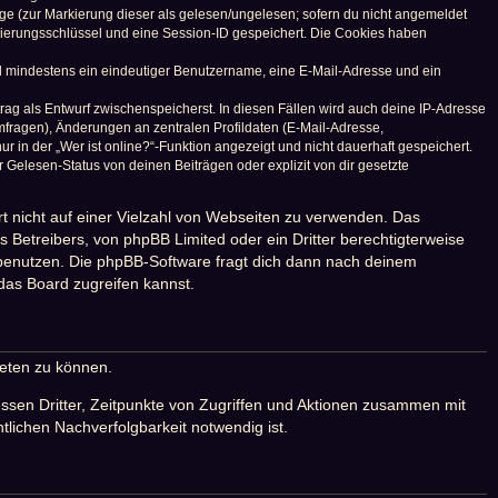
räge (zur Markierung dieser als gelesen/ungelesen; sofern du nicht angemeldet
izierungsschlüssel und eine Session-ID gespeichert. Die Cookies haben
ind mindestens ein eindeutiger Benutzername, eine E-Mail-Adresse und ein
trag als Entwurf zwischenspeicherst. In diesen Fällen wird auch deine IP-Adresse
mfragen), Änderungen an zentralen Profildaten (E-Mail-Adresse,
in der „Wer ist online?“-Funktion angezeigt und nicht dauerhaft gespeichert.
Gelesen-Status von deinen Beiträgen oder explizit von dir gesetzte
rt nicht auf einer Vielzahl von Webseiten zu verwenden. Das
 Betreibers, von phpBB Limited oder ein Dritter berechtigterweise
 benutzen. Die phpBB-Software fragt dich dann nach deinem
das Board zugreifen kannst.
ieten zu können.
ssen Dritter, Zeitpunkte von Zugriffen und Aktionen zusammen mit
lichen Nachverfolgbarkeit notwendig ist.