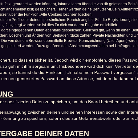
naufrufe zugeordnet werden können), Informationen über die von dir gelesenen Beit
icht angemeldet bist) gespeichert. Ferner werden deine Benutzer-ID, ein Authentif
rzeit über die Funktion „Alle Cookies löschen“ löschen.
 deinem Profil oder deinem persönlichem Bereich angibst. Für die Registrierung s
festgelegt wurden, so ist dies für dich vor deren Eingabe ersichtlich.
e dort eingegebenen Daten ebenfalls gespeichert. Gleiches gilt, wenn du einen Bei
ichert: Löschen und Ändern von Beiträgen (dazu zählen Private Nachrichten und U
Die von deinem Browser übermittelte Browser-Kennzeichnung (User Agent) wird nur 
n gespeichert werden. Dazu gehören dein Abstimmungsverhalten bei Umfragen, der 
hert, so dass es sicher ist. Jedoch wird dir empfohlen, dieses Passwo
also geh mit ihm sorgsam um. Insbesondere wird dich kein Vertreter des
haben, so kannst du die Funktion „Ich habe mein Passwort vergessen“
in neu generiertes Passwort an diese Adresse, mit dem du dann auf 
UNG
er spezifizierten Daten zu speichern, um das Board betreiben und anb
essenabwägung zwischen deinen und seinen Interessen sowie den Intere
-Kennung zu speichern, sofern dies zur Gefahrenabwehr oder zur recht
TERGABE DEINER DATEN