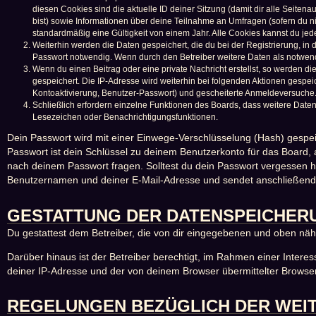
diesen Cookies sind die aktuelle ID deiner Sitzung (damit dir alle Seite
bist) sowie Informationen über deine Teilnahme an Umfragen (sofern du n
standardmäßig eine Gültigkeit von einem Jahr. Alle Cookies kannst du jede
Weiterhin werden die Daten gespeichert, die du bei der Registrierung, in
Passwort notwendig. Wenn durch den Betreiber weitere Daten als notwendig 
Wenn du einen Beitrag oder eine private Nachricht erstellst, so werden di
gespeichert. Die IP-Adresse wird weiterhin bei folgenden Aktionen gespe
Kontoaktivierung, Benutzer-Passwort) und gescheiterte Anmeldeversuche. 
Schließlich erfordern einzelne Funktionen des Boards, dass weitere Date
Lesezeichen oder Benachrichtigungsfunktionen.
Dein Passwort wird mit einer Einwege-Verschlüsselung (Hash) gespeic
Passwort ist dein Schlüssel zu deinem Benutzerkonto für das Board, 
nach deinem Passwort fragen. Solltest du dein Passwort vergessen 
Benutzernamen und deiner E-Mail-Adresse und sendet anschließend e
GESTATTUNG DER DATENSPEICHER
Du gestattest dem Betreiber, die von dir eingegebenen und oben näh
Darüber hinaus ist der Betreiber berechtigt, im Rahmen einer Inter
deiner IP-Adresse und der von deinem Browser übermittelter Browser
REGELUNGEN BEZÜGLICH DER WEI