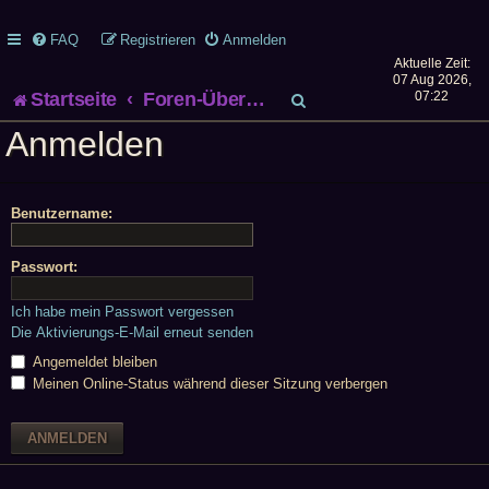
FAQ
Registrieren
Anmelden
Aktuelle Zeit:
07 Aug 2026,
S
Startseite
Foren-Übersicht
07:22
Anmelden
u
c
Benutzername:
h
e
Passwort:
Ich habe mein Passwort vergessen
Die Aktivierungs-E-Mail erneut senden
Angemeldet bleiben
Meinen Online-Status während dieser Sitzung verbergen