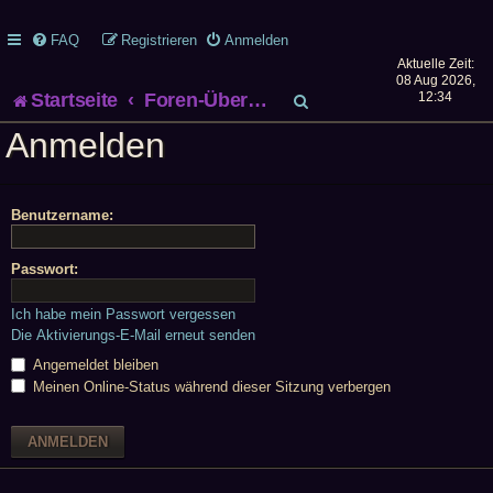
FAQ
Registrieren
Anmelden
Aktuelle Zeit:
08 Aug 2026,
S
Startseite
Foren-Übersicht
12:34
Anmelden
u
c
Benutzername:
h
e
Passwort:
Ich habe mein Passwort vergessen
Die Aktivierungs-E-Mail erneut senden
Angemeldet bleiben
Meinen Online-Status während dieser Sitzung verbergen