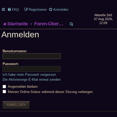
FAQ
Registrieren
Anmelden
Aktuelle Zeit:
07 Aug 2026,
S
Startseite
Foren-Übersicht
12:09
Anmelden
u
c
Benutzername:
h
e
Passwort:
Ich habe mein Passwort vergessen
Die Aktivierungs-E-Mail erneut senden
Angemeldet bleiben
Meinen Online-Status während dieser Sitzung verbergen