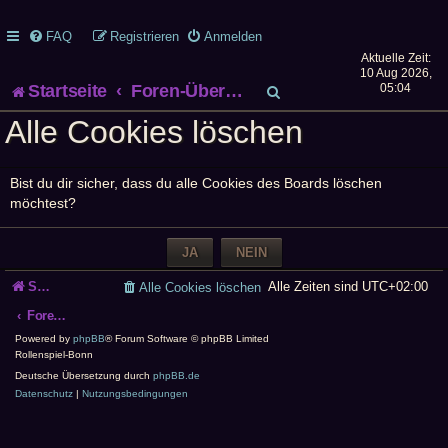
FAQ
Registrieren
Anmelden
Aktuelle Zeit:
10 Aug 2026,
S
Startseite
Foren-Übersicht
05:04
Alle Cookies löschen
u
c
Bist du dir sicher, dass du alle Cookies des Boards löschen
h
möchtest?
e
Startseite
Alle Zeiten sind
UTC+02:00
Alle Cookies löschen
Foren-Übersicht
Powered by
phpBB
® Forum Software © phpBB Limited
Rollenspiel-Bonn
Deutsche Übersetzung durch
phpBB.de
Datenschutz
|
Nutzungsbedingungen