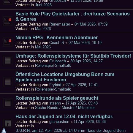
Letzter Beitrag von
Grubosch
«
11 Jun 2026, 19:58
Verfasst in
Juni 2026
Basic Role Play Quickstarter : drei kurze Scenarios
& Genres
Letzter Beitrag von
Runemaster
«
04 Mai 2026, 07:59
Verfasst in
Mai 2026
Nimble RPG - Kennenlern Abenteuer
Letzter Beitrag von
Coach S
«
02 Mai 2026, 19:19
Verfasst in
Mai 2026
Umfrage: Rollenspielsysteme für Stadtbib Troisdorf
Letzter Beitrag von
Grubosch
«
30 Apr 2026, 14:27
Verfasst in
Rollenspiel-Smalltalk
Öffentliche Locations Umgebung Bonn zum
Spielen und Existieren
Letzter Beitrag von
Frybird
«
27 Apr 2026, 12:41
Verfasst in
Rollenspiel-Smalltalk
Rollenspielrunde als Spieler gesucht
Letzter Beitrag von
stzehn
«
17 Apr 2026, 05:48
Verfasst in
Suche Runde / Meister / Mitspieler
Haus der Jugend am 12.04. nicht verfügbar.
Letzter Beitrag von
granpashen
«
11 Apr 2026, 09:36
Verfasst in
B.U.R.N. am 12. April 2026 ab 14 Uhr im Haus der Jugend Bonn