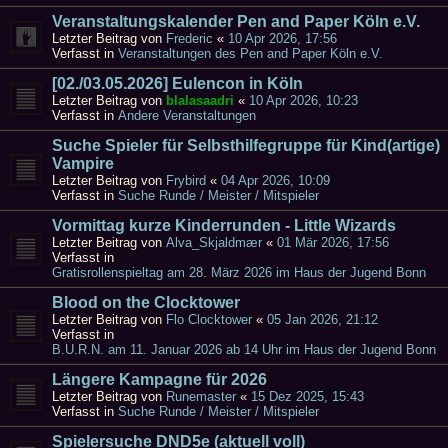
Veranstaltungskalender Pen and Paper Köln e.V.
Letzter Beitrag von
Frederic
«
10 Apr 2026, 17:56
Verfasst in
Veranstaltungen des Pen and Paper Köln e.V.
[02./03.05.2026] Eulencon in Köln
Letzter Beitrag von
blalasaadri
«
10 Apr 2026, 10:23
Verfasst in
Andere Veranstaltungen
Suche Spieler für Selbsthilfegruppe für Kind(artige)
Vampire
Letzter Beitrag von
Frybird
«
04 Apr 2026, 10:09
Verfasst in
Suche Runde / Meister / Mitspieler
Vormittag kurze Kinderrunden - Little Wizards
Letzter Beitrag von
Alva_Skjaldmær
«
01 Mär 2026, 17:56
Verfasst in
Gratisrollenspieltag am 28. März 2026 im Haus der Jugend Bonn
Blood on the Clocktower
Letzter Beitrag von
Flo Clocktower
«
05 Jan 2026, 21:12
Verfasst in
B.U.R.N. am 11. Januar 2026 ab 14 Uhr im Haus der Jugend Bonn
Längere Kampagne für 2026
Letzter Beitrag von
Runemaster
«
15 Dez 2025, 15:43
Verfasst in
Suche Runde / Meister / Mitspieler
Spielersuche DND5e (aktuell voll)