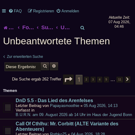
FAQ
Registrieren
Anmelden
Aktuelle Zeit:
07 Aug 2026,
S
Startseite
Foren-Übersicht
Suche
Unbeantwortete Themen
04:46
u
Unbeantwortete Themen
c
Zur erweiterten Suche
h
SUCHE
ERWEITERTE SUCHE
e
SEITE
1
1
VON
11
…
Die Suche ergab 262 Treffer
2
3
4
5
11
N
Themen
DnD 5.5 - Das Lied des Arenfelses
Letzter Beitrag von
Papayasmoothie
«
05 Aug 2026, 14:13
Verfasst in
B.U.R.N. am 09. August 2026 ab 14 Uhr im Haus der Jugend Bonn
Call Of Cthlhu: Mr. Corbitt (ALTE Variante des
Abenteuers)
Letzter Beitrag von
Rothko75
«
04 Aug 2026, 18:28