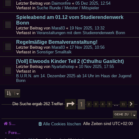
Letzter Beitrag von
Daimonfire
«
05 Dez 2025, 12:54
Verfasst in
Suche Runde / Meister / Mitspieler
Spieleabend am 01.12 vom Studierendenwerk
Bonn
Letzter Beitrag von
Mara83
«
19 Nov 2025, 13:32
Verfasst in
Veranstaltungen mit dem Studierendenwerk Bonn
Regelmäßige Bemalveranstaltung!
Letzter Beitrag von
Mara83
«
17 Nov 2025, 10:56
Verfasst in
Sonstiger Smalltalk
[Voll] Elwoods Kinder Teil 2 (Cthulhu Gaslicht)
Letzter Beitrag von
Nyarlathotep
«
10 Nov 2025, 17:55
Verfasst in
B.U.R.N. am 14. Dezember 2025 ab 14 Uhr im Haus der Jugend
Bonn
SEITE
1
1
VON
11
…
Die Suche ergab 262 Treffer
2
3
4
5
11
N
GEHE ZU
Startseite
Alle Zeiten sind
UTC+02:00
Alle Cookies löschen
Foren-Übersicht