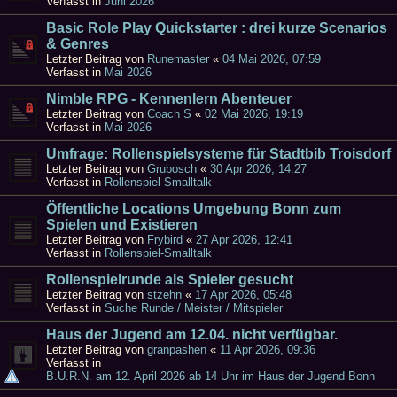
Verfasst in
Juni 2026
Basic Role Play Quickstarter : drei kurze Scenarios
& Genres
Letzter Beitrag von
Runemaster
«
04 Mai 2026, 07:59
Verfasst in
Mai 2026
Nimble RPG - Kennenlern Abenteuer
Letzter Beitrag von
Coach S
«
02 Mai 2026, 19:19
Verfasst in
Mai 2026
Umfrage: Rollenspielsysteme für Stadtbib Troisdorf
Letzter Beitrag von
Grubosch
«
30 Apr 2026, 14:27
Verfasst in
Rollenspiel-Smalltalk
Öffentliche Locations Umgebung Bonn zum
Spielen und Existieren
Letzter Beitrag von
Frybird
«
27 Apr 2026, 12:41
Verfasst in
Rollenspiel-Smalltalk
Rollenspielrunde als Spieler gesucht
Letzter Beitrag von
stzehn
«
17 Apr 2026, 05:48
Verfasst in
Suche Runde / Meister / Mitspieler
Haus der Jugend am 12.04. nicht verfügbar.
Letzter Beitrag von
granpashen
«
11 Apr 2026, 09:36
Verfasst in
B.U.R.N. am 12. April 2026 ab 14 Uhr im Haus der Jugend Bonn