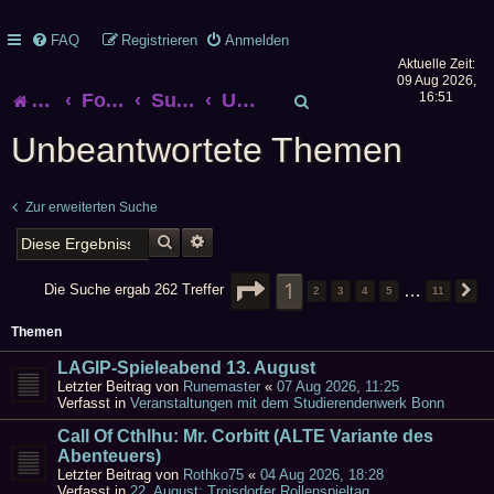
FAQ
Registrieren
Anmelden
Aktuelle Zeit:
09 Aug 2026,
S
Startseite
Foren-Übersicht
Suche
Unbeantwortete Themen
16:51
u
Unbeantwortete Themen
c
Zur erweiterten Suche
h
SUCHE
ERWEITERTE SUCHE
e
SEITE
1
1
VON
11
…
Die Suche ergab 262 Treffer
2
3
4
5
11
N
Themen
LAGIP-Spieleabend 13. August
Letzter Beitrag von
Runemaster
«
07 Aug 2026, 11:25
Verfasst in
Veranstaltungen mit dem Studierendenwerk Bonn
Call Of Cthlhu: Mr. Corbitt (ALTE Variante des
Abenteuers)
Letzter Beitrag von
Rothko75
«
04 Aug 2026, 18:28
Verfasst in
22. August: Troisdorfer Rollenspieltag