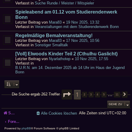
Verfasst in
Suche Runde / Meister / Mitspieler
Spieleabend am 01.12 vom Studierendenwerk
Bonn
Letzter Beitrag von
Mara83
«
19 Nov 2025, 13:32
Verfasst in
Veranstaltungen mit dem Studierendenwerk Bonn
Regelmäßige Bemalveranstaltung!
Letzter Beitrag von
Mara83
«
17 Nov 2025, 10:56
Verfasst in
Sonstiger Smalltalk
[Voll] Elwoods Kinder Teil 2 (Cthulhu Gaslicht)
Letzter Beitrag von
Nyarlathotep
«
10 Nov 2025, 17:55
Verfasst in
B.U.R.N. am 14. Dezember 2025 ab 14 Uhr im Haus der Jugend
Bonn
SEITE
1
1
VON
11
…
Die Suche ergab 262 Treffer
2
3
4
5
11
N
GEHE ZU
Startseite
Alle Zeiten sind
UTC+02:00
Alle Cookies löschen
Foren-Übersicht
Powered by
phpBB
® Forum Software © phpBB Limited