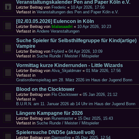
Veranstaltungskalender Pen and Paper Köln e.V.
Letzter Beitrag von
Frederic
«
10 Apr 2026, 17:56
Verfasst in
Veranstaltungen des Pen and Paper Köln e.V.
[02./03.05.2026] Eulencon in Köln
Letzter Beitrag von
blalasaadri
«
10 Apr 2026, 10:23
Verfasst in
Andere Veranstaltungen
Suche Spieler für Selbsthilfegruppe für Kind(artige)
Vampire
Letzter Beitrag von
Frybird
«
04 Apr 2026, 10:09
Verfasst in
Suche Runde / Meister / Mitspieler
Vormittag kurze Kinderrunden - Little Wizards
Letzter Beitrag von
Alva_Skjaldmær
«
01 Mär 2026, 17:56
Verfasst in
Gratisrollenspieltag am 28. März 2026 im Haus der Jugend Bonn
Blood on the Clocktower
Letzter Beitrag von
Flo Clocktower
«
05 Jan 2026, 21:12
Verfasst in
B.U.R.N. am 11. Januar 2026 ab 14 Uhr im Haus der Jugend Bonn
Längere Kampagne für 2026
Letzter Beitrag von
Runemaster
«
15 Dez 2025, 15:43
Verfasst in
Suche Runde / Meister / Mitspieler
Spielersuche DND5e (aktuell voll)
Letzter Beitrag von
Daimonfire
«
05 Dez 2025, 12:54