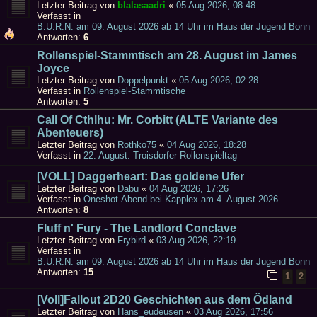
Letzter Beitrag von
blalasaadri
«
05 Aug 2026, 08:48
Verfasst in
B.U.R.N. am 09. August 2026 ab 14 Uhr im Haus der Jugend Bonn
Antworten:
6
Rollenspiel-Stammtisch am 28. August im James
Joyce
Letzter Beitrag von
Doppelpunkt
«
05 Aug 2026, 02:28
Verfasst in
Rollenspiel-Stammtische
Antworten:
5
Call Of Cthlhu: Mr. Corbitt (ALTE Variante des
Abenteuers)
Letzter Beitrag von
Rothko75
«
04 Aug 2026, 18:28
Verfasst in
22. August: Troisdorfer Rollenspieltag
[VOLL] Daggerheart: Das goldene Ufer
Letzter Beitrag von
Dabu
«
04 Aug 2026, 17:26
Verfasst in
Oneshot-Abend bei Kapplex am 4. August 2026
Antworten:
8
Fluff n' Fury - The Landlord Conclave
Letzter Beitrag von
Frybird
«
03 Aug 2026, 22:19
Verfasst in
B.U.R.N. am 09. August 2026 ab 14 Uhr im Haus der Jugend Bonn
Antworten:
15
1
2
[Voll]Fallout 2D20 Geschichten aus dem Ödland
Letzter Beitrag von
Hans_eudeusen
«
03 Aug 2026, 17:56