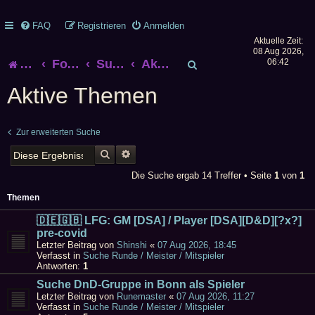
FAQ
Registrieren
Anmelden
Aktuelle Zeit:
08 Aug 2026,
S
Startseite
Foren-Übersicht
Suche
Aktive Themen
06:42
u
Aktive Themen
c
Zur erweiterten Suche
h
SUCHE
ERWEITERTE SUCHE
e
Die Suche ergab 14 Treffer • Seite
1
von
1
Themen
🇩🇪🇬🇧 LFG: GM [DSA] / Player [DSA][D&D][?x?]
pre-covid
Letzter Beitrag von
Shinshi
«
07 Aug 2026, 18:45
Verfasst in
Suche Runde / Meister / Mitspieler
Antworten:
1
Suche DnD-Gruppe in Bonn als Spieler
Letzter Beitrag von
Runemaster
«
07 Aug 2026, 11:27
Verfasst in
Suche Runde / Meister / Mitspieler