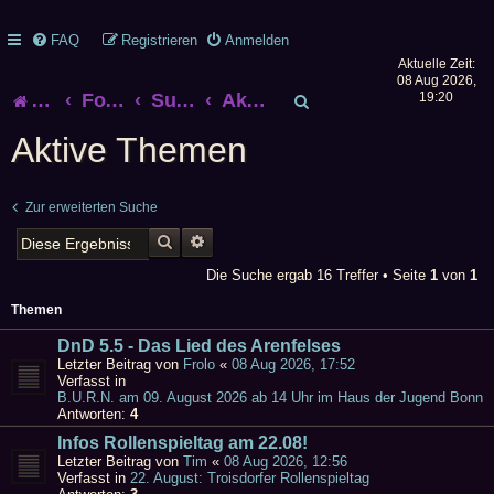
FAQ
Registrieren
Anmelden
Aktuelle Zeit:
08 Aug 2026,
S
Startseite
Foren-Übersicht
Suche
Aktive Themen
19:20
u
Aktive Themen
c
Zur erweiterten Suche
h
SUCHE
ERWEITERTE SUCHE
e
Die Suche ergab 16 Treffer • Seite
1
von
1
Themen
DnD 5.5 - Das Lied des Arenfelses
Letzter Beitrag von
Frolo
«
08 Aug 2026, 17:52
Verfasst in
B.U.R.N. am 09. August 2026 ab 14 Uhr im Haus der Jugend Bonn
Antworten:
4
Infos Rollenspieltag am 22.08!
Letzter Beitrag von
Tim
«
08 Aug 2026, 12:56
Verfasst in
22. August: Troisdorfer Rollenspieltag