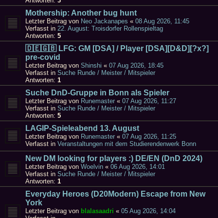
Antworten:
3
Mothership: Another bug hunt
Letzter Beitrag von
Neo Jackanapes
«
08 Aug 2026, 11:45
Verfasst in
22. August: Troisdorfer Rollenspieltag
Antworten:
5
🇩🇪🇬🇧 LFG: GM [DSA] / Player [DSA][D&D][?x?]
pre-covid
Letzter Beitrag von
Shinshi
«
07 Aug 2026, 18:45
Verfasst in
Suche Runde / Meister / Mitspieler
Antworten:
1
Suche DnD-Gruppe in Bonn als Spieler
Letzter Beitrag von
Runemaster
«
07 Aug 2026, 11:27
Verfasst in
Suche Runde / Meister / Mitspieler
Antworten:
5
LAGIP-Spieleabend 13. August
Letzter Beitrag von
Runemaster
«
07 Aug 2026, 11:25
Verfasst in
Veranstaltungen mit dem Studierendenwerk Bonn
New DM looking for players :) DE/EN (DnD 2024)
Letzter Beitrag von
Woelvin
«
06 Aug 2026, 14:01
Verfasst in
Suche Runde / Meister / Mitspieler
Antworten:
1
Everyday Heroes (D20Modern) Escape from New
York
Letzter Beitrag von
blalasaadri
«
05 Aug 2026, 14:04