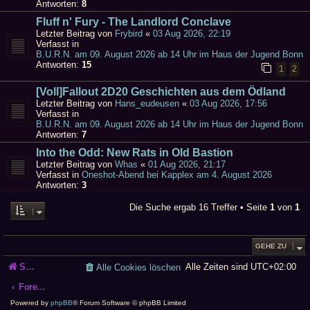
Antworten:
8
Fluff n' Fury - The Landlord Conclave
Letzter Beitrag von
Frybird
«
03 Aug 2026, 22:19
Verfasst in
B.U.R.N. am 09. August 2026 ab 14 Uhr im Haus der Jugend Bonn
Antworten:
15
1
2
[Voll]Fallout 2D20 Geschichten aus dem Ödland
Letzter Beitrag von
Hans_eudeusen
«
03 Aug 2026, 17:56
Verfasst in
B.U.R.N. am 09. August 2026 ab 14 Uhr im Haus der Jugend Bonn
Antworten:
7
Into the Odd: New Rats in Old Bastion
Letzter Beitrag von
Whas
«
01 Aug 2026, 21:17
Verfasst in
Oneshot-Abend bei Kapplex am 4. August 2026
Antworten:
3
Die Suche ergab 16 Treffer • Seite
1
von
1
GEHE ZU
Startseite
Alle Zeiten sind
UTC+02:00
Alle Cookies löschen
Foren-Übersicht
Powered by
phpBB
® Forum Software © phpBB Limited