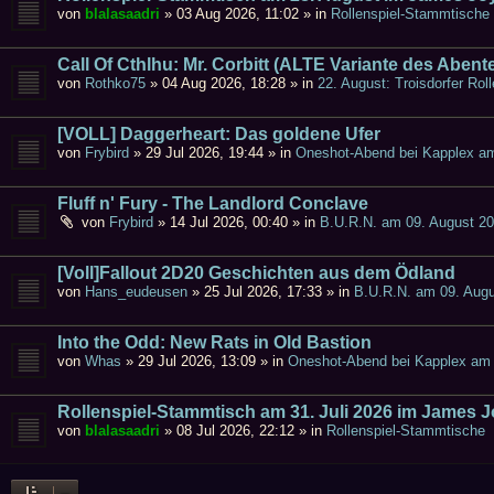
von
blalasaadri
»
03 Aug 2026, 11:02
» in
Rollenspiel-Stammtische
Call Of Cthlhu: Mr. Corbitt (ALTE Variante des Abent
von
Rothko75
»
04 Aug 2026, 18:28
» in
22. August: Troisdorfer Roll
[VOLL] Daggerheart: Das goldene Ufer
von
Frybird
»
29 Jul 2026, 19:44
» in
Oneshot-Abend bei Kapplex am
Fluff n' Fury - The Landlord Conclave
von
Frybird
»
14 Jul 2026, 00:40
» in
B.U.R.N. am 09. August 2
[Voll]Fallout 2D20 Geschichten aus dem Ödland
von
Hans_eudeusen
»
25 Jul 2026, 17:33
» in
B.U.R.N. am 09. Augu
Into the Odd: New Rats in Old Bastion
von
Whas
»
29 Jul 2026, 13:09
» in
Oneshot-Abend bei Kapplex am 
Rollenspiel-Stammtisch am 31. Juli 2026 im James 
von
blalasaadri
»
08 Jul 2026, 22:12
» in
Rollenspiel-Stammtische