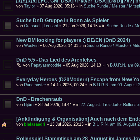
🇩🇪🇬🇧 LFG: GM [DSA] / Player [DSA][D&D][?x?] p
von
Taylor
»
07 Aug 2026, 05:16
» in
Suche Runde / Meister / Mitspi
Suche DnD-Gruppe in Bonn als Spieler
von
Orcasual | Lennard
»
21 Jun 2026, 14:15
» in
Suche Runde / Meis
New DM looking for players :) DE/EN (DnD 2024)
von
Woelvin
»
06 Aug 2026, 14:01
» in
Suche Runde / Meister / Mits
DnD 5.5 - Das Lied des Arenfelses
von
Papayasmoothie
»
05 Aug 2026, 14:13
» in
B.U.R.N. am 09.
Everyday Heroes (D20Modern) Escape from New Yo
von
Runemaster
»
14 Jul 2026, 00:24
» in
B.U.R.N. am 09. August 
DnD - Drachenraub
von
Björn
»
28 Jul 2026, 18:44
» in
22. August: Troisdorfer Rollenspi
[Ankündigung & Organisation] Auch nach dem Ende
von
blalasaadri
»
13 Jul 2026, 23:13
» in
B.U.R.N. am 09. August 2
Rollenspiel-Stammtisch am 28. August im James Jo