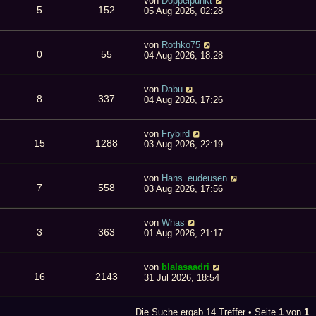
von
Doppelpunkt
5
152
05 Aug 2026, 02:28
von
Rothko75
0
55
04 Aug 2026, 18:28
von
Dabu
8
337
04 Aug 2026, 17:26
von
Frybird
15
1288
03 Aug 2026, 22:19
von
Hans_eudeusen
7
558
03 Aug 2026, 17:56
von
Whas
3
363
01 Aug 2026, 21:17
von
blalasaadri
16
2143
31 Jul 2026, 18:54
Die Suche ergab 14 Treffer • Seite
1
von
1