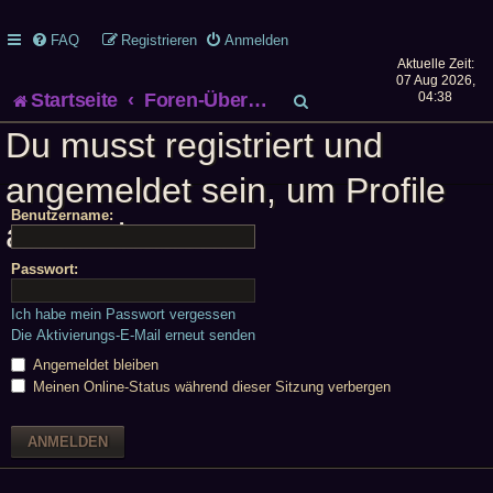
FAQ
Registrieren
Anmelden
Aktuelle Zeit:
07 Aug 2026,
S
Startseite
Foren-Übersicht
04:38
Du musst registriert und
u
angemeldet sein, um Profile
c
Benutzername:
h
anzuschauen.
e
Passwort:
Ich habe mein Passwort vergessen
Die Aktivierungs-E-Mail erneut senden
Angemeldet bleiben
Meinen Online-Status während dieser Sitzung verbergen