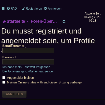
FAQ
Registrieren
Anmelden
Aktuelle Zeit:
06 Aug 2026,
S
Startseite
Foren-Übersicht
02:13
Du musst registriert und
u
angemeldet sein, um Profile
c
Benutzername:
h
anzuschauen.
e
Passwort:
Ich habe mein Passwort vergessen
Die Aktivierungs-E-Mail erneut senden
Angemeldet bleiben
Meinen Online-Status während dieser Sitzung verbergen